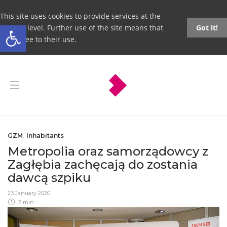
This site uses cookies to provide services at the
Open toolbar
highest level. Further use of the site means that
Got it!
you agree to their use.
GZM
,
Inhabitants
Metropolia oraz samorządowcy z
Zagłębia zachęcają do zostania
dawcą szpiku
23 January 2020
2 min