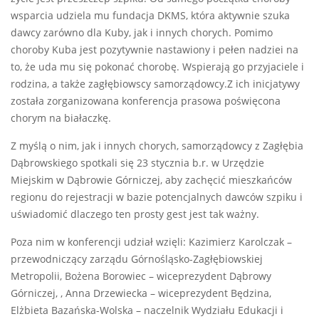
wsparcia udziela mu fundacja DKMS, która aktywnie szuka
dawcy zarówno dla Kuby, jak i innych chorych. Pomimo
choroby Kuba jest pozytywnie nastawiony i pełen nadziei na
to, że uda mu się pokonać chorobę. Wspierają go przyjaciele i
rodzina, a także zagłębiowscy samorządowcy.Z ich inicjatywy
została zorganizowana konferencja prasowa poświęcona
chorym na białaczkę.
Z myślą o nim, jak i innych chorych, samorządowcy z Zagłębia
Dąbrowskiego spotkali się 23 stycznia b.r. w Urzędzie
Miejskim w Dąbrowie Górniczej, aby zachęcić mieszkańców
regionu do rejestracji w bazie potencjalnych dawców szpiku i
uświadomić dlaczego ten prosty gest jest tak ważny.
Poza nim w konferencji udział wzięli: Kazimierz Karolczak –
przewodniczący zarządu Górnośląsko-Zagłębiowskiej
Metropolii, Bożena Borowiec – wiceprezydent Dąbrowy
Górniczej, , Anna Drzewiecka – wiceprezydent Będzina,
Elżbieta Bazańska-Wolska – naczelnik Wydziału Edukacji i