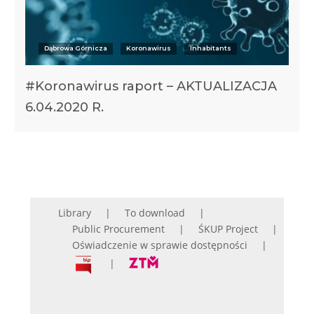
Dąbrowa Górnicza
Koronawirus
Inhabitants
#Koronawirus raport – AKTUALIZACJA
6.04.2020 R.
Library
To download
Public Procurement
ŚKUP Project
Oświadczenie w sprawie dostępności