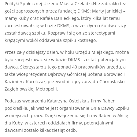
Polityki Społecznej Urzędu Miasta Czeladzi.Nie zabrakło też
gości zaproszonych przez fundację DKMS: Marty Janickiej –
mamy Kuby oraz Rafała Danieckiego, który kilka lat temu
zarejestrował się w bazie DKMS, a w zeszłym roku dwa razy
został dawcą szpiku. Rozprawił się on ze stereotypami
krążącymi wokół oddawania szpiku kostnego.
Przez cały dzisiejszy dzień, w holu Urzędu Miejskiego, można
było zarejestrować się w bazie DKMS i zostać potencjalnym
dawcą. Skorzystało z tego ponad 40 pracowników urzędu, a
także wiceprezydent Dąbrowy Górniczej Bożena Borowiec i
Kazimierz Karolczak, przewodniczący zarządu Górnośląsko-
Zagłębiowskiej Metropolii.
Podczas wydarzenia Katarzyna Ostojska z firmy Raben
podkreśliła, jak ważne jest organizowanie Dnia Dawcy Szpiku
w miejscach pracy. Dzięki włączeniu się firmy Raben w Akcję
dla Kuby, w czterech oddziałach firmy, potencjalnymi
dawcami zostało kilkadziesiąt osób.