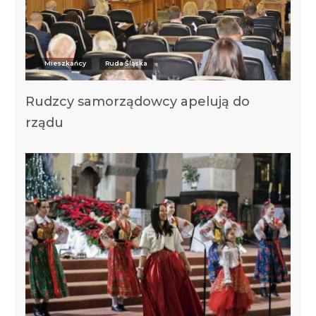
Mieszkańcy
Ruda Śląska
Rudzcy samorządowcy apelują do
rządu