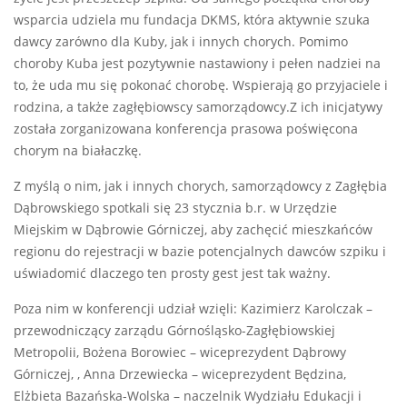
wsparcia udziela mu fundacja DKMS, która aktywnie szuka
dawcy zarówno dla Kuby, jak i innych chorych. Pomimo
choroby Kuba jest pozytywnie nastawiony i pełen nadziei na
to, że uda mu się pokonać chorobę. Wspierają go przyjaciele i
rodzina, a także zagłębiowscy samorządowcy.Z ich inicjatywy
została zorganizowana konferencja prasowa poświęcona
chorym na białaczkę.
Z myślą o nim, jak i innych chorych, samorządowcy z Zagłębia
Dąbrowskiego spotkali się 23 stycznia b.r. w Urzędzie
Miejskim w Dąbrowie Górniczej, aby zachęcić mieszkańców
regionu do rejestracji w bazie potencjalnych dawców szpiku i
uświadomić dlaczego ten prosty gest jest tak ważny.
Poza nim w konferencji udział wzięli: Kazimierz Karolczak –
przewodniczący zarządu Górnośląsko-Zagłębiowskiej
Metropolii, Bożena Borowiec – wiceprezydent Dąbrowy
Górniczej, , Anna Drzewiecka – wiceprezydent Będzina,
Elżbieta Bazańska-Wolska – naczelnik Wydziału Edukacji i