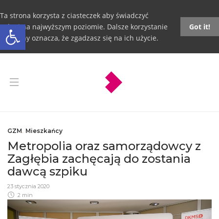
Ta strona korzysta z ciasteczek aby świadczyć
Otwórz pasek narzędzi
usługi na najwyższym poziomie. Dalsze korzystanie
Got it!
ze strony oznacza, że zgadzasz się na ich użycie.
GZM
,
Mieszkańcy
Metropolia oraz samorządowcy z
Zagłębia zachęcają do zostania
dawcą szpiku
23 stycznia 2020
2 min