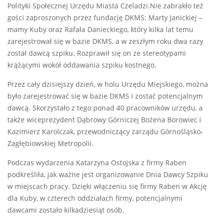
Polityki Społecznej Urzędu Miasta Czeladzi.Nie zabrakło też
gości zaproszonych przez fundację DKMS: Marty Janickiej –
mamy Kuby oraz Rafała Danieckiego, który kilka lat temu
zarejestrował się w bazie DKMS, a w zeszłym roku dwa razy
został dawcą szpiku. Rozprawił się on ze stereotypami
krążącymi wokół oddawania szpiku kostnego.
Przez cały dzisiejszy dzień, w holu Urzędu Miejskiego, można
było zarejestrować się w bazie DKMS i zostać potencjalnym
dawcą. Skorzystało z tego ponad 40 pracowników urzędu, a
także wiceprezydent Dąbrowy Górniczej Bożena Borowiec i
Kazimierz Karolczak, przewodniczący zarządu Górnośląsko-
Zagłębiowskiej Metropolii.
Podczas wydarzenia Katarzyna Ostojska z firmy Raben
podkreśliła, jak ważne jest organizowanie Dnia Dawcy Szpiku
w miejscach pracy. Dzięki włączeniu się firmy Raben w Akcję
dla Kuby, w czterech oddziałach firmy, potencjalnymi
dawcami zostało kilkadziesiąt osób.