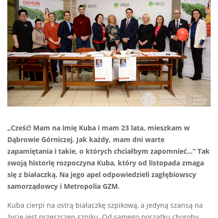
„Cześć! Mam na imię Kuba i mam 23 lata, mieszkam w
Dąbrowie Górniczej. Jak każdy, mam dni warte
zapamiętania i takie, o których chciałbym zapomnieć…” Tak
swoją historię rozpoczyna Kuba, który od listopada zmaga
się z białaczką. Na jego apel odpowiedzieli zagłębiowscy
samorządowcy i Metropolia GZM.
Kuba cierpi na ostrą białaczkę szpikową, a jedyną szansą na
życie jest przeszczep szpiku. Od samego początku choroby