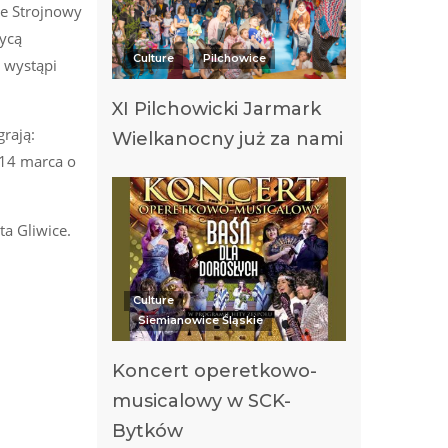
że Strojnowy
ycą
Culture
Pilchowice
e wystąpi
XI Pilchowicki Jarmark
grają:
Wielkanocny już za nami
 14 marca o
a Gliwice.
Culture
Siemianowice Śląskie
Koncert operetkowo-
musicalowy w SCK-
Bytków