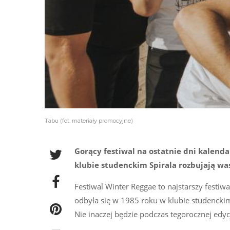
Tabu (fot. materiały promocyjne)
Gorący festiwal na ostatnie dni kalend
klubie studenckim Spirala rozbujają wa
Festiwal Winter Reggae to najstarszy festiw
odbyła się w 1985 roku w klubie studencki
Nie inaczej będzie podczas tegorocznej edycj