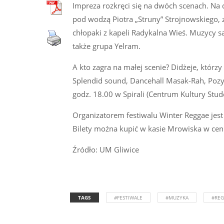
Impreza rozkręci się na dwóch scenach. Na 
pod wodzą Piotra „Struny” Strojnowskiego,
chłopaki z kapeli Radykalna Wieś. Muzycy s
także grupa Yelram.
A kto zagra na małej scenie? Didżeje, którz
Splendid sound, Dancehall Masak-Rah, Pozy
godz. 18.00 w Spirali (Centrum Kultury Stud
Organizatorem festiwalu Winter Reggae jest
Bilety można kupić w kasie Mrowiska w ceni
Źródło: UM Gliwice
TAGS
#FESTIWALE
#MUZYKA
#RE