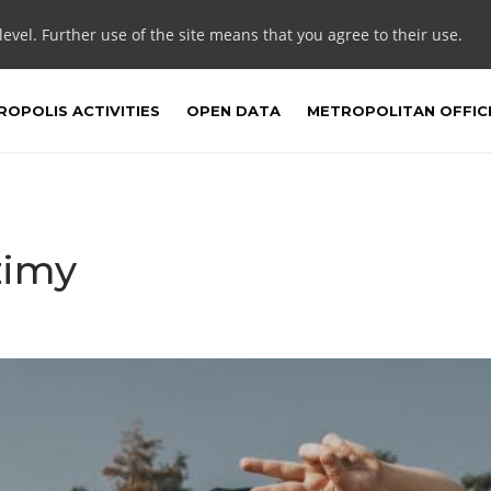
 level. Further use of the site means that you agree to their use.
OPOLIS ACTIVITIES
OPEN DATA
METROPOLITAN OFFIC
zimy