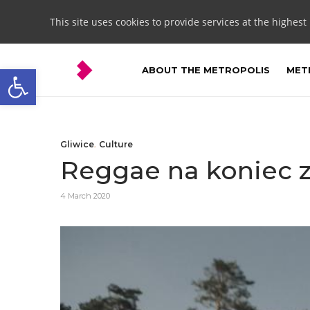
This site uses cookies to provide services at the highest
Open toolbar
ABOUT THE METROPOLIS
METR
Gliwice
,
Culture
Reggae na koniec 
4 March 2020