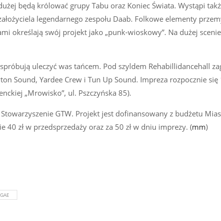
dużej będą królować grupy Tabu oraz Koniec Świata. Wystąpi tak
 założyciela legendarnego zespołu Daab. Folkowe elementy przem
ami określają swój projekt jako „punk-wioskowy”. Na dużej sceni
y spróbują uleczyć was tańcem. Pod szyldem Rehabillidancehall za
ton Sound, Yardee Crew i Tun Up Sound. Impreza rozpocznie się
enckiej „Mrowisko”, ul. Pszczyńska 85).
 Stowarzyszenie GTW. Projekt jest dofinansowany z budżetu Miast
e 40 zł w przedsprzedaży oraz za 50 zł w dniu imprezy. (
mm
)
GGAE