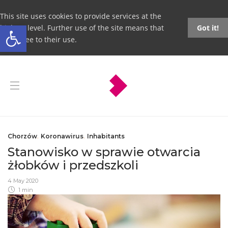
This site uses cookies to provide services at the
Open toolbar
highest level. Further use of the site means that
Got it!
you agree to their use.
Chorzów
,
Koronawirus
,
Inhabitants
Stanowisko w sprawie otwarcia
żłobków i przedszkoli
4 May 2020
1 min