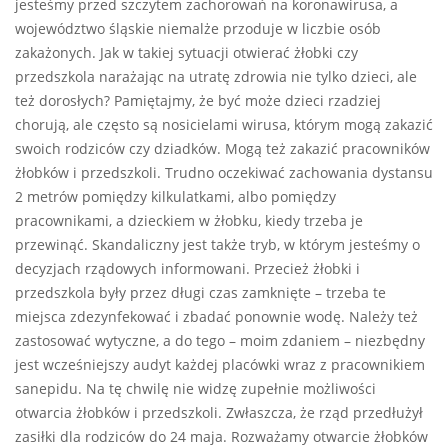
jesteśmy przed szczytem zachorowań na koronawirusa, a
województwo śląskie niemalże przoduje w liczbie osób
zakażonych. Jak w takiej sytuacji otwierać żłobki czy
przedszkola narażając na utratę zdrowia nie tylko dzieci, ale
też dorosłych? Pamiętajmy, że być może dzieci rzadziej
chorują, ale często są nosicielami wirusa, którym mogą zakazić
swoich rodziców czy dziadków. Mogą też zakazić pracowników
żłobków i przedszkoli. Trudno oczekiwać zachowania dystansu
2 metrów pomiędzy kilkulatkami, albo pomiędzy
pracownikami, a dzieckiem w żłobku, kiedy trzeba je
przewinąć. Skandaliczny jest także tryb, w którym jesteśmy o
decyzjach rządowych informowani. Przecież żłobki i
przedszkola były przez długi czas zamknięte – trzeba te
miejsca zdezynfekować i zbadać ponownie wodę. Należy też
zastosować wytyczne, a do tego – moim zdaniem – niezbędny
jest wcześniejszy audyt każdej placówki wraz z pracownikiem
sanepidu. Na tę chwilę nie widzę zupełnie możliwości
otwarcia żłobków i przedszkoli. Zwłaszcza, że rząd przedłużył
zasiłki dla rodziców do 24 maja. Rozważamy otwarcie żłobków