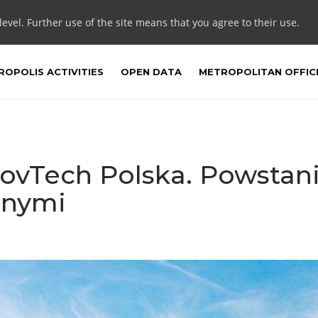
 level. Further use of the site means that you agree to their use.
OPOLIS ACTIVITIES
OPEN DATA
METROPOLITAN OFFIC
ovTech Polska. Powstani
jnymi