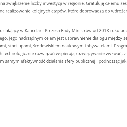
na zwiększenie liczby inwestycji w regionie. Gratuluję całemu ze
ne realizowanie kolejnych etapów, które doprowadzą do wdrożen
działający w Kancelarii Prezesa Rady Ministrów od 2018 roku po
go. Jego nadrzędnym celem jest usprawnienie dialogu między s
ami, start-upami, środowiskiem naukowym i obywatelami. Progr
h technologicznie rozwiązań wspierają rozwiązywanie wyzwań, z 
ym samym efektywność działania sfery publicznej i podnosząc jak