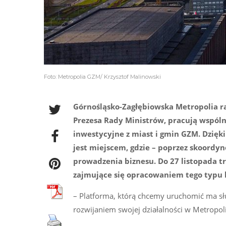
Foto: Metropolia GZM/ Krzysztof Malinowski
Górnośląsko-Zagłębiowska Metropolia r
Prezesa Rady Ministrów, pracują wspóln
inwestycyjne z miast i gmin GZM. Dzięki
jest miejscem, gdzie – poprzez skoordy
prowadzenia biznesu. Do 27 listopada t
zajmujące się opracowaniem tego typu b
– Platforma, którą chcemy uruchomić ma 
rozwijaniem swojej działalności w Metropo