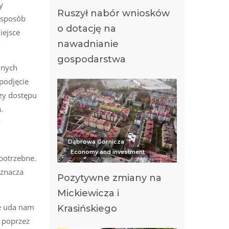
y
Ruszył nabór wniosków
 sposób
o dotację na
iejsce
nawadnianie
gospodarstwa
lnych
podjęcie
czy dostępu
.
w
Dąbrowa Górnicza
Economy and investment
potrzebne.
aznacza
Pozytywne zmiany na
Mickiewicza i
ie uda nam
Krasińskiego
a poprzez