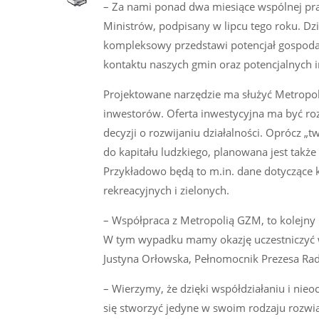
– Za nami ponad dwa miesiące wspólnej pracy
Ministrów, podpisany w lipcu tego roku. D
kompleksowy przedstawi potencjał gospodar
kontaktu naszych gmin oraz potencjalnych 
Projektowane narzędzie ma służyć Metropo
inwestorów. Oferta inwestycyjna ma być r
decyzji o rozwijaniu działalności. Oprócz „
do kapitału ludzkiego, planowana jest także
Przykładowo będą to m.in. dane dotyczące 
rekreacyjnych i zielonych.
– Współpraca z Metropolią GZM, to kolejny 
W tym wypadku mamy okazję uczestniczyć w 
Justyna Orłowska, Pełnomocnik Prezesa Rad
– Wierzymy, że dzięki współdziałaniu i ni
się stworzyć jedyne w swoim rodzaju rozwią