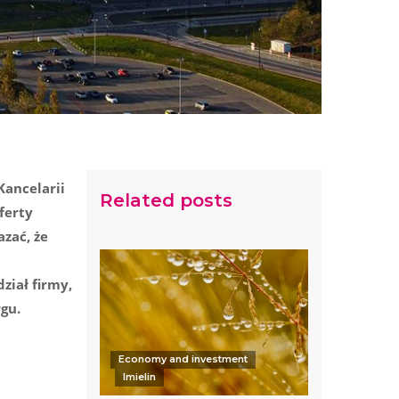
Kancelarii
Related posts
ferty
zać, że
ział firmy,
rgu.
Economy and investment
Imielin