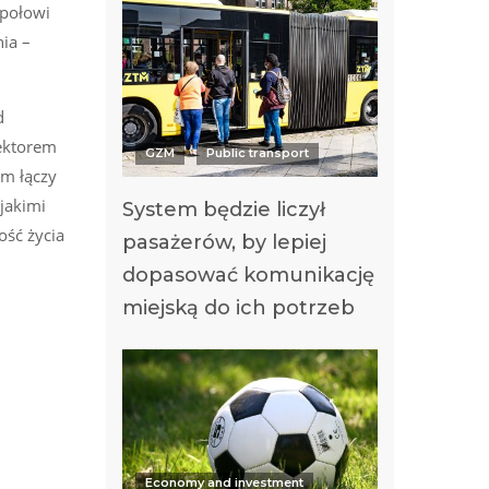
społowi
ia –
d
ektorem
GZM
Public transport
am łączy
jakimi
System będzie liczył
ość życia
pasażerów, by lepiej
dopasować komunikację
miejską do ich potrzeb
Economy and investment