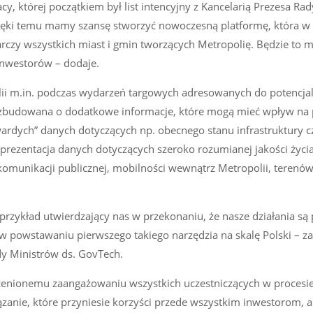
, której początkiem był list intencyjny z Kancelarią Prezesa Rad
zięki temu mamy szansę stworzyć nowoczesną platformę, która w
czy wszystkich miast i gmin tworzących Metropolię. Będzie to m
inwestorów – dodaje.
lii m.in. podczas wydarzeń targowych adresowanych do potencja
ozbudowana o dodatkowe informacje, które mogą mieć wpływ na 
twardych” danych dotyczących np. obecnego stanu infrastruktury 
 prezentacja danych dotyczących szeroko rozumianej jakości życia
komunikacji publicznej, mobilności wewnątrz Metropolii, terenó
przykład utwierdzający nas w przekonaniu, że nasze działania są 
powstawaniu pierwszego takiego narzędzia na skalę Polski – z
y Ministrów ds. GovTech.
eocenionemu zaangażowaniu wszystkich uczestniczących w proces
zanie, które przyniesie korzyści przede wszystkim inwestorom, 