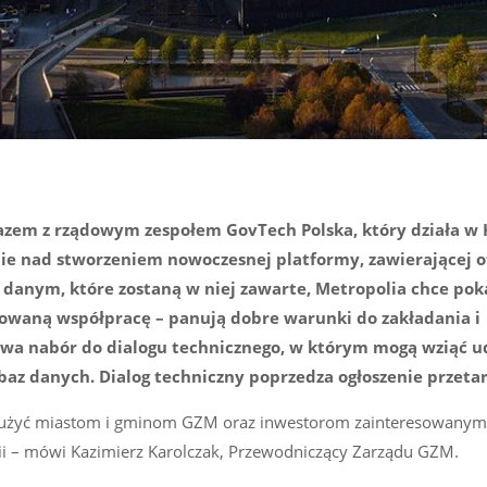
azem z rządowym zespołem GovTech Polska, który działa w 
ie nad stworzeniem nowoczesnej platformy, zawierającej o
 danym, które zostaną w niej zawarte, Metropolia chce poka
nowaną współpracę – panują dobre warunki do zakładania i
rwa nabór do dialogu technicznego, w którym mogą wziąć ud
az danych. Dialog techniczny poprzedza ogłoszenie przeta
służyć miastom i gminom GZM oraz inwestorom zainteresowanym
lii – mówi Kazimierz Karolczak, Przewodniczący Zarządu GZM.