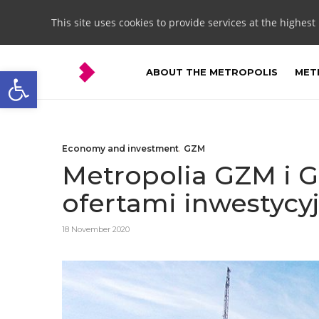
This site uses cookies to provide services at the highest
Open toolbar
ABOUT THE METROPOLIS
METR
Economy and investment
,
GZM
Metropolia GZM i G
ofertami inwestycy
18 November 2020