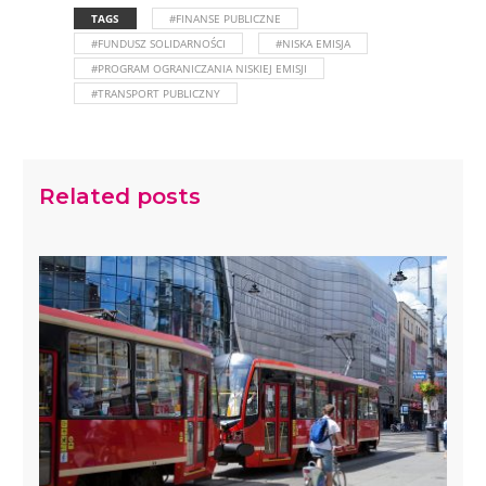
TAGS
#FINANSE PUBLICZNE
#FUNDUSZ SOLIDARNOŚCI
#NISKA EMISJA
#PROGRAM OGRANICZANIA NISKIEJ EMISJI
#TRANSPORT PUBLICZNY
Related posts