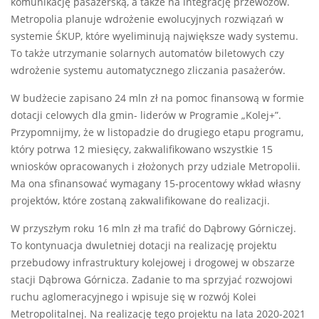
komunikację pasażerską, a także na integrację przewozów.
Metropolia planuje wdrożenie ewolucyjnych rozwiązań w
systemie ŚKUP, które wyeliminują największe wady systemu.
To także utrzymanie solarnych automatów biletowych czy
wdrożenie systemu automatycznego zliczania pasażerów.
W budżecie zapisano 24 mln zł na pomoc finansową w formie
dotacji celowych dla gmin- liderów w Programie „Kolej+”.
Przypomnijmy, że w listopadzie do drugiego etapu programu,
który potrwa 12 miesięcy, zakwalifikowano wszystkie 15
wniosków opracowanych i złożonych przy udziale Metropolii.
Ma ona sfinansować wymagany 15-procentowy wkład własny
projektów, które zostaną zakwalifikowane do realizacji.
W przyszłym roku 16 mln zł ma trafić do Dąbrowy Górniczej.
To kontynuacja dwuletniej dotacji na realizację projektu
przebudowy infrastruktury kolejowej i drogowej w obszarze
stacji Dąbrowa Górnicza. Zadanie to ma sprzyjać rozwojowi
ruchu aglomeracyjnego i wpisuje się w rozwój Kolei
Metropolitalnej. Na realizację tego projektu na lata 2020-2021