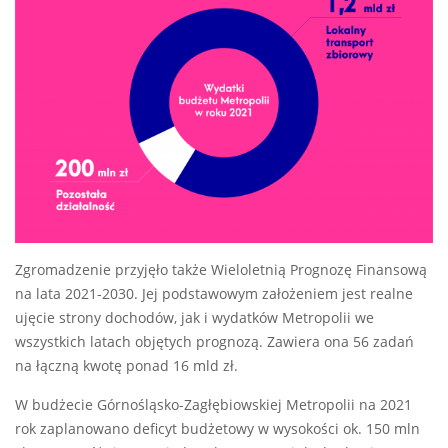
Zgromadzenie przyjęło także Wieloletnią Prognozę Finansową
na lata 2021-2030. Jej podstawowym założeniem jest realne
ujęcie strony dochodów, jak i wydatków Metropolii we
wszystkich latach objętych prognozą. Zawiera ona 56 zadań
na łączną kwotę ponad 16 mld zł.
W budżecie Górnośląsko-Zagłębiowskiej Metropolii na 2021
rok zaplanowano deficyt budżetowy w wysokości ok. 150 mln