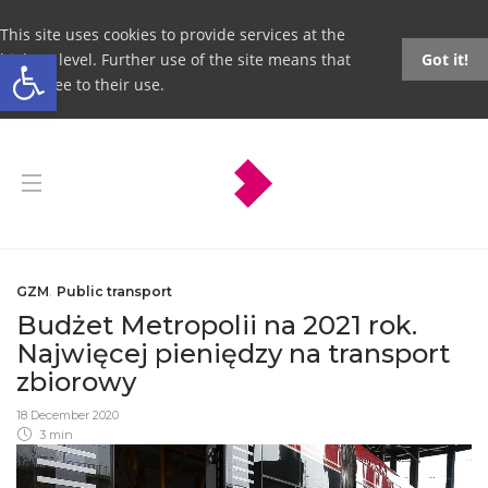
This site uses cookies to provide services at the
Open toolbar
highest level. Further use of the site means that
Got it!
you agree to their use.
GZM
,
Public transport
Budżet Metropolii na 2021 rok.
Najwięcej pieniędzy na transport
zbiorowy
18 December 2020
3 min