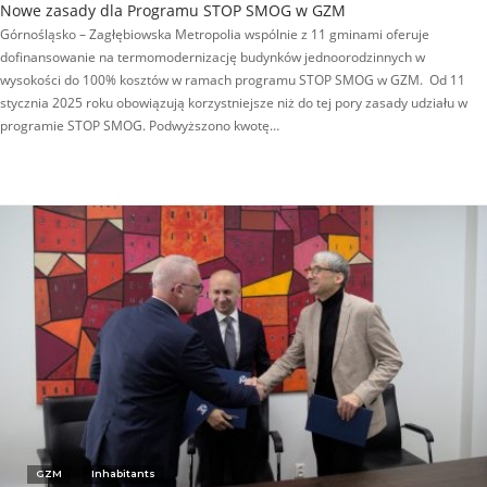
Nowe zasady dla Programu STOP SMOG w GZM
Górnośląsko – Zagłębiowska Metropolia wspólnie z 11 gminami oferuje
dofinansowanie na termomodernizację budynków jednoorodzinnych w
wysokości do 100% kosztów w ramach programu STOP SMOG w GZM. Od 11
stycznia 2025 roku obowiązują korzystniejsze niż do tej pory zasady udziału w
programie STOP SMOG. Podwyższono kwotę…
GZM
Inhabitants