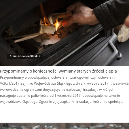
Siemianowice Śląskie
Przypominamy o konieczności wymiany starych źródeł ciepła
Przypominamy o obowiązującej uchwale antysmogowej, czyli uchwale nr
V/36/1/2017 Sejmiku Województwa Śląskiego z dnia 7 kwietnia 2017 r. w sprawie
wprowadzenia ograniczeń dotyczących eksploatacji instalacji, w których
następuje spalanie paliw która od 1 września 2017 r. obowiązuje na terenie
województwa śląskiego. Zgodnie z jej zapisami, instalacje, które nie spełniają…