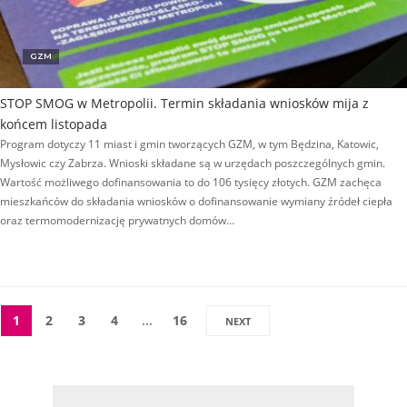
GZM
STOP SMOG w Metropolii. Termin składania wniosków mija z
końcem listopada
Program dotyczy 11 miast i gmin tworzących GZM, w tym Będzina, Katowic,
Mysłowic czy Zabrza. Wnioski składane są w urzędach poszczególnych gmin.
Wartość możliwego dofinansowania to do 106 tysięcy złotych. GZM zachęca
mieszkańców do składania wniosków o dofinansowanie wymiany źródeł ciepła
oraz termomodernizację prywatnych domów…
1
2
3
4
…
16
NEXT