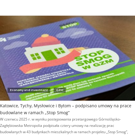
Economy and investment
GZM
Katowice, Tychy, Mysłowice i Bytom – podpisano umowy na prace
budowlane w ramach „Stop Smog”
W czerwcu 2025 r. w wyniku postępowania przetargowego Górnośląsko-
Zagłębiowska Metropolia podpisała cztery umowy na realizację prac
budowlanych w 43 budynkach mieszkalnych w ramach projektu „Stop Smog”,