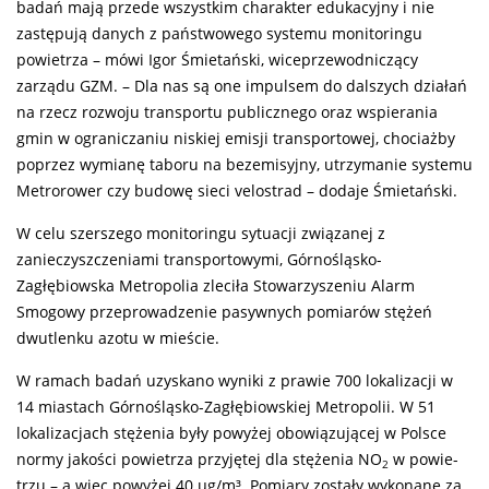
badań mają przede wszystkim charakter edukacyjny i nie
zastępują danych z państwowego systemu monitoringu
powietrza – mówi Igor Śmietański, wiceprzewodniczący
zarządu GZM. – Dla nas są one impulsem do dalszych działań
na rzecz rozwoju transportu publicznego oraz wspierania
gmin w ograniczaniu niskiej emisji transportowej, chociażby
poprzez wymianę taboru na bezemisyjny, utrzymanie systemu
Metrorower czy budowę sieci velostrad – dodaje Śmietański.
W celu szerszego monitoringu sytuacji związanej z
zanieczyszczeniami transportowymi, Górnośląsko-
Zagłębiowska Metropolia zleciła Stowarzyszeniu Alarm
Smogowy przeprowadzenie pasywnych pomiarów stężeń
dwutlenku azotu w mieście.
W ramach badań uzyskano wyniki z prawie 700 lokalizacji w
14 miastach Górnośląsko-Zagłębiowskiej Metropolii. W 51
lokalizacjach stężenia były powyżej obowiązującej w Polsce
normy jakości powietrza przyjętej dla stężenia NO
w powie­
2
trzu – a więc powyżej 40 µg/m³. Pomiary zostały wykonane za