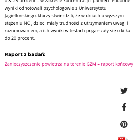
o 8–23 procent – w zakresie koncentracji i pamięci. Podobne
wyniki odnotowali psychologowie z Uniwersytetu
Jagiellońskiego, którzy stwierdzili, że w dniach o wyższym
stężeniu NO₂ dzieci miały trudności z utrzymaniem uwagi i
rozumowaniem, a ich wyniki w testach pogarszały się o kilka
do 20 procent.
Raport z badań:
Zanieczyszczenie powietrza na terenie GZM – raport końcowy