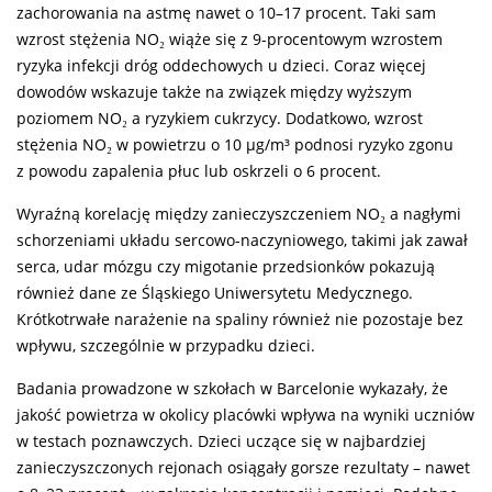
zachorowania na astmę nawet o 10–17 procent. Taki sam
wzrost stężenia NO₂ wiąże się z 9-procentowym wzrostem
ryzyka infekcji dróg oddechowych u dzieci. Coraz więcej
dowodów wskazuje także na związek między wyższym
poziomem NO₂ a ryzykiem cukrzycy. Dodatkowo, wzrost
stężenia NO₂ w powietrzu o 10 µg/m³ podnosi ryzyko zgonu
z powodu zapalenia płuc lub oskrzeli o 6 procent.
Wyraźną korelację między zanieczyszczeniem NO₂ a nagłymi
schorzeniami układu sercowo-naczyniowego, takimi jak zawał
serca, udar mózgu czy migotanie przedsionków pokazują
również dane ze Śląskiego Uniwersytetu Medycznego.
Krótkotrwałe narażenie na spaliny również nie pozostaje bez
wpływu, szczególnie w przypadku dzieci.
Badania prowadzone w szkołach w Barcelonie wykazały, że
jakość powietrza w okolicy placówki wpływa na wyniki uczniów
w testach poznawczych. Dzieci uczące się w najbardziej
zanieczyszczonych rejonach osiągały gorsze rezultaty – nawet