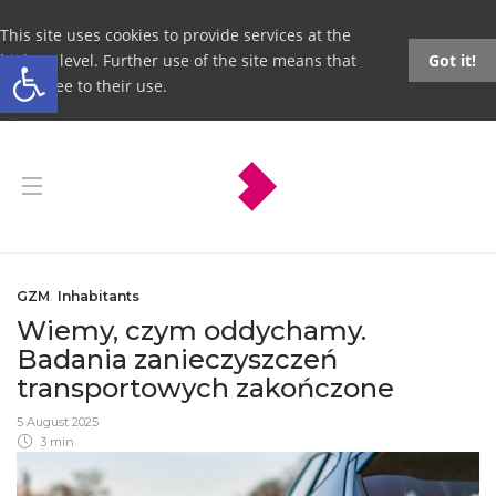
This site uses cookies to provide services at the
Open toolbar
highest level. Further use of the site means that
Got it!
you agree to their use.
GZM
,
Inhabitants
Wiemy, czym oddychamy.
Badania zanieczyszczeń
transportowych zakończone
5 August 2025
3 min