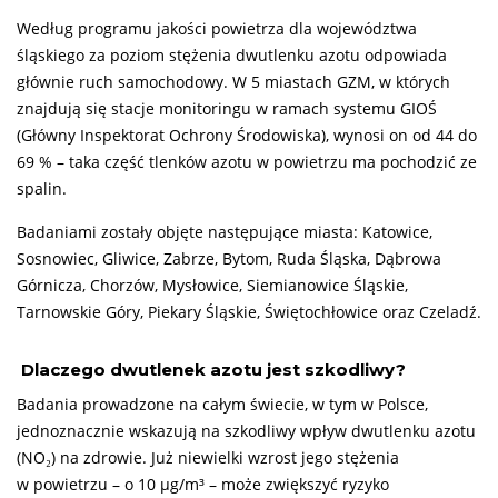
Według programu jakości powietrza dla województwa
śląskiego za poziom stężenia dwutlenku azotu odpowiada
głównie ruch samochodowy. W 5 miastach GZM, w których
znajdują się stacje monitoringu w ramach systemu GIOŚ
(Główny Inspektorat Ochrony Środowiska), wynosi on od 44 do
69 % – taka część tlenków azotu w powietrzu ma pochodzić ze
spalin.
Badaniami zostały objęte następujące miasta: Katowice,
Sosnowiec, Gliwice, Zabrze, Bytom, Ruda Śląska, Dąbrowa
Górnicza, Chorzów, Mysłowice, Siemianowice Śląskie,
Tarnowskie Góry, Piekary Śląskie, Świętochłowice oraz Czeladź.
Dlaczego dwutlenek azotu jest szkodliwy?
Badania prowadzone na całym świecie, w tym w Polsce,
jednoznacznie wskazują na szkodliwy wpływ dwutlenku azotu
(NO₂) na zdrowie. Już niewielki wzrost jego stężenia
w powietrzu – o 10 µg/m³ – może zwiększyć ryzyko