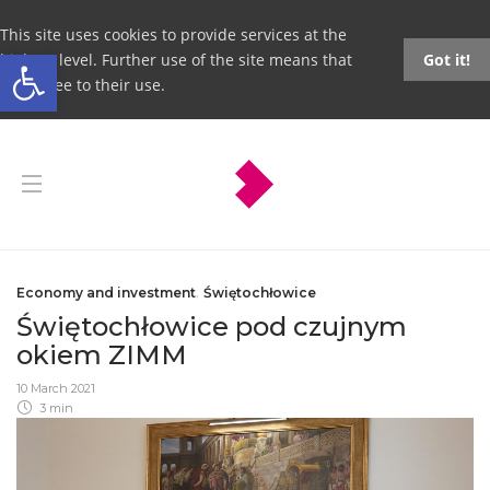
This site uses cookies to provide services at the
Open toolbar
highest level. Further use of the site means that
Got it!
you agree to their use.
Economy and investment
,
Świętochłowice
Świętochłowice pod czujnym
okiem ZIMM
10 March 2021
3 min