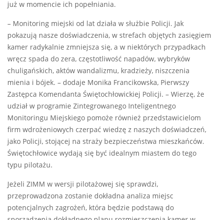
już w momencie ich popełniania.
– Monitoring miejski od lat działa w służbie Policji. Jak
pokazują nasze doświadczenia, w strefach objętych zasięgiem
kamer radykalnie zmniejsza się, a w niektórych przypadkach
wręcz spada do zera, częstotliwość napadów, wybryków
chuligańskich, aktów wandalizmu, kradzieży, niszczenia
mienia i bójek. – dodaje Monika Francikowska, Pierwszy
Zastępca Komendanta Świętochłowickiej Policji. – Wierzę, że
udział w programie Zintegrowanego Inteligentnego
Monitoringu Miejskiego pomoże również przedstawicielom
firm wdrożeniowych czerpać wiedzę z naszych doświadczeń,
jako Policji, stojącej na straży bezpieczeństwa mieszkańców.
Świętochłowice wydają się być idealnym miastem do tego
typu pilotażu.
Jeżeli ZIMM w wersji pilotażowej się sprawdzi,
przeprowadzona zostanie dokładna analiza miejsc
potencjalnych zagrożeń, która będzie podstawą do
sporządzenia dokładnego planu rozmieszczenia kamer w