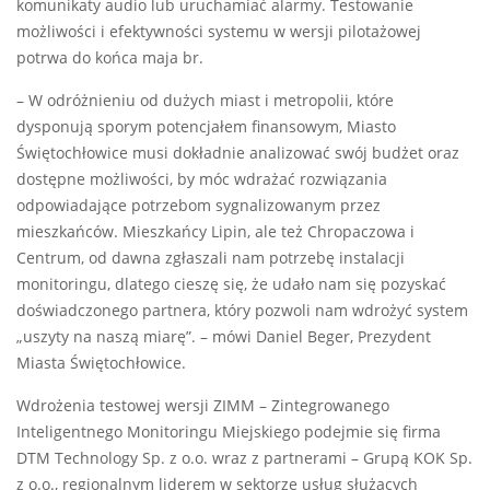
komunikaty audio lub uruchamiać alarmy. Testowanie
możliwości i efektywności systemu w wersji pilotażowej
potrwa do końca maja br.
– W odróżnieniu od dużych miast i metropolii, które
dysponują sporym potencjałem finansowym, Miasto
Świętochłowice musi dokładnie analizować swój budżet oraz
dostępne możliwości, by móc wdrażać rozwiązania
odpowiadające potrzebom sygnalizowanym przez
mieszkańców. Mieszkańcy Lipin, ale też Chropaczowa i
Centrum, od dawna zgłaszali nam potrzebę instalacji
monitoringu, dlatego cieszę się, że udało nam się pozyskać
doświadczonego partnera, który pozwoli nam wdrożyć system
„uszyty na naszą miarę”. – mówi Daniel Beger, Prezydent
Miasta Świętochłowice.
Wdrożenia testowej wersji ZIMM – Zintegrowanego
Inteligentnego Monitoringu Miejskiego podejmie się firma
DTM Technology Sp. z o.o. wraz z partnerami – Grupą KOK Sp.
z o.o., regionalnym liderem w sektorze usług służących