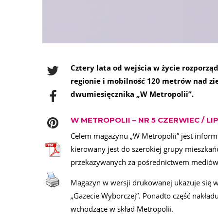
Cztery lata od wejścia w życie rozporzą
regionie i mobilność 120 metrów nad zi
dwumiesięcznika „W Metropolii”.
W METROPOLII – NR 5 CZERWIEC / LIP
Celem magazynu „W Metropolii” jest informo
kierowany jest do szerokiej grupy mieszkańc
przekazywanych za pośrednictwem mediów
Magazyn w wersji drukowanej ukazuje się w
„Gazecie Wyborczej”. Ponadto część nakład
wchodzące w skład Metropolii.