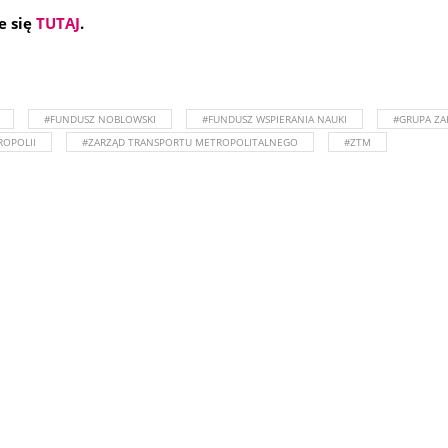
e się
TUTAJ
.
#FUNDUSZ NOBLOWSKI
#FUNDUSZ WSPIERANIA NAUKI
#GRUPA Z
OPOLII
#ZARZĄD TRANSPORTU METROPOLITALNEGO
#ZTM