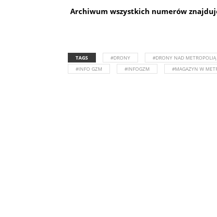
Archiwum wszystkich numerów znajduj
TAGS
#DRONY
#DRONY NAD METROPOLIĄ
#INFO GZM
#INFOGZM
#MAGAZYN W METR