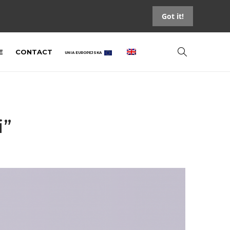
Got it!
E
CONTACT
UNIA EUROPEJSKA
i”