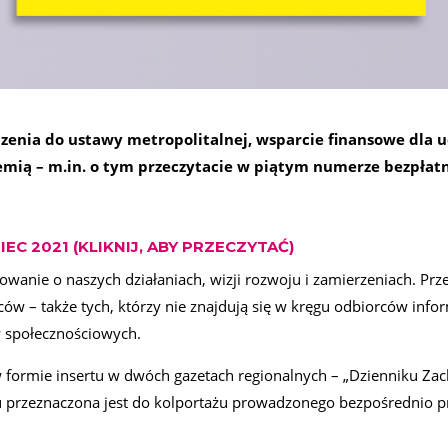
dzenia do ustawy metropolitalnej, wsparcie finansowe dla u
emią – m.in. o tym przeczytacie w piątym numerze bezpłat
IEC 2021 (KLIKNIJ, ABY PRZECZYTAĆ)
wanie o naszych działaniach, wizji rozwoju i zamierzeniach. Prz
ów – także tych, którzy nie znajdują się w kręgu odbiorców infor
 społecznościowych.
 formie insertu w dwóch gazetach regionalnych – „Dzienniku Zac
u przeznaczona jest do kolportażu prowadzonego bezpośrednio p