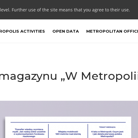
 level. Further use of the site means that you agree to their use.
OPOLIS ACTIVITIES
OPEN DATA
METROPOLITAN OFFIC
 magazynu „W Metropoli