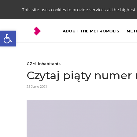
This site uses cookies to provide services at the highest
Open toolbar
ABOUT THE METROPOLIS
METR
GZM
,
Inhabitants
Czytaj piąty numer
25 June 2021