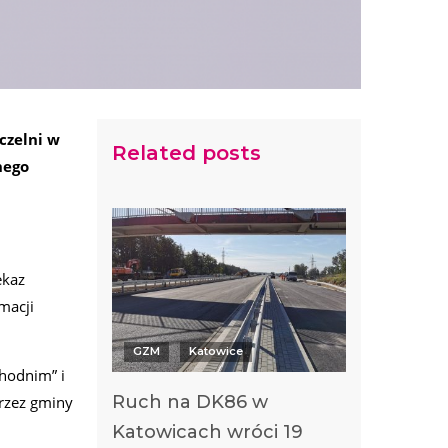
czelni w
Related posts
nego
ekaz
macji
GZM
Katowice
hodnim” i
Ruch na DK86 w
rzez gminy
Katowicach wróci 19