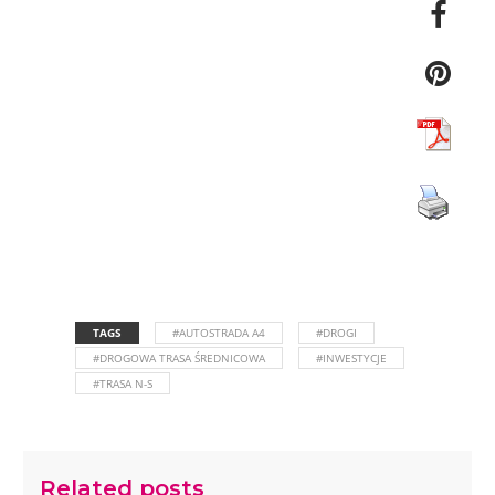
TAGS
#AUTOSTRADA A4
#DROGI
#DROGOWA TRASA ŚREDNICOWA
#INWESTYCJE
#TRASA N-S
Related posts