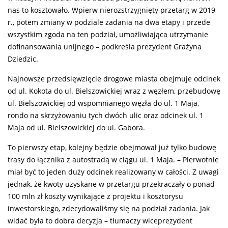
nas to kosztowało. Wpierw nierozstrzygnięty przetarg w 2019
r., potem zmiany w podziale zadania na dwa etapy i przede
wszystkim zgoda na ten podział, umożliwiająca utrzymanie
dofinansowania unijnego – podkreśla prezydent Grażyna
Dziedzic.
Najnowsze przedsięwzięcie drogowe miasta obejmuje odcinek
od ul. Kokota do ul. Bielszowickiej wraz z węzłem, przebudowę
ul. Bielszowickiej od wspomnianego węzła do ul. 1 Maja,
rondo na skrzyżowaniu tych dwóch ulic oraz odcinek ul. 1
Maja od ul. Bielszowickiej do ul. Gabora.
To pierwszy etap, kolejny będzie obejmował już tylko budowę
trasy do łącznika z autostradą w ciągu ul. 1 Maja. – Pierwotnie
miał być to jeden duży odcinek realizowany w całości. Z uwagi
jednak, że kwoty uzyskane w przetargu przekraczały o ponad
100 mln zł koszty wynikające z projektu i kosztorysu
inwestorskiego, zdecydowaliśmy się na podział zadania. Jak
widać była to dobra decyzja – tłumaczy wiceprezydent