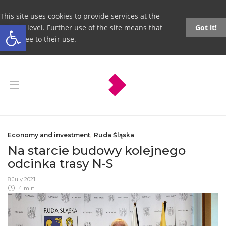
This site uses cookies to provide services at the
Open toolbar
highest level. Further use of the site means that
Got it!
you agree to their use.
Economy and investment
,
Ruda Śląska
Na starcie budowy kolejnego
odcinka trasy N-S
8 July 2021
4 min