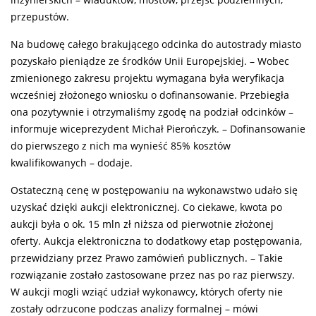
inżynierskich – wiaduktów, mostów, przejść podziemnych,
przepustów.
Na budowę całego brakującego odcinka do autostrady miasto
pozyskało pieniądze ze środków Unii Europejskiej. – Wobec
zmienionego zakresu projektu wymagana była weryfikacja
wcześniej złożonego wniosku o dofinansowanie. Przebiegła
ona pozytywnie i otrzymaliśmy zgodę na podział odcinków –
informuje wiceprezydent Michał Pierończyk. – Dofinansowanie
do pierwszego z nich ma wynieść 85% kosztów
kwalifikowanych – dodaje.
Ostateczną cenę w postępowaniu na wykonawstwo udało się
uzyskać dzięki aukcji elektronicznej. Co ciekawe, kwota po
aukcji była o ok. 15 mln zł niższa od pierwotnie złożonej
oferty. Aukcja elektroniczna to dodatkowy etap postępowania,
przewidziany przez Prawo zamówień publicznych. – Takie
rozwiązanie zostało zastosowane przez nas po raz pierwszy.
W aukcji mogli wziąć udział wykonawcy, których oferty nie
zostały odrzucone podczas analizy formalnej – mówi