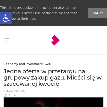
This site uses cookies to provide services at the
Open toolbar
highest level. Further use of the site means that
Got it!
you agree to their use.
Economy and investment
,
GZM
Jedna oferta w przetargu na
grupowy zakup gazu. Mieści się w
szacowanej kwocie
23 November 2021
2 min