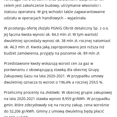
celem jest zakończenie budowy, utrzymanie własności i
statusu operatora. W grę wchodzi także zagwarantowanie
udziału w operacjach handlowych – wyjaśniała.
W przetargu ofertę złożyło PGNiG Obrót detaliczny Sp. z o.o.
Jej łączna kwota wynosi ok. 84,3 mln zł. W tym wartość
dwuletniej sprzedaży wynosi ok. 38 mln zł, rocznej natomiast
ok. 46,3 mln zł. Kwota jaką zaproponowano jest niższa niż
budżet zamówienia, przyjęty na poziomie ok. 89 mln zł.
Przedstawione kwoty wskazują wzrost cen za gaz w
porównaniu z obowiązującą stawką dla obecnej Grupy
Zakupowej Gazu na lata 2020-2021. W przypadku umowy
dwuletniej oznacza to wzrost o 196,4% a rocznej 259,5 %.
Przeliczmy procenty na złotówki. W obecnej grupie zakupowej
na lata 2020-2021 stawka wynosi 8,959 gr/kWh. W przypadku
gmin, które zdecydowały się na roczny zakup, cena wzrośnie
do 32,206 gr/kWh. Gminy z umową dwuletnią będą płacić