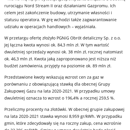
rurociągu Nord Stream II oraz działaniami Gazpromu. Ich
celem jest zakończenie budowy, utrzymanie własności i
statusu operatora. W grę wchodzi także zagwarantowanie
udziału w operacjach handlowych – wyjaśniała.
W przetargu ofertę złożyło PGNiG Obrót detaliczny Sp. z o.o.
Jej łączna kwota wynosi ok. 84,3 mln zł. W tym wartość
dwuletniej sprzedaży wynosi ok. 38 mln zł, rocznej natomiast
ok. 46,3 mln zł. Kwota jaką zaproponowano jest niższa niż
budżet zamówienia, przyjęty na poziomie ok. 89 mln zł.
Przedstawione kwoty wskazują wzrost cen za gaz w
porównaniu z obowiązującą stawką dla obecnej Grupy
Zakupowej Gazu na lata 2020-2021. W przypadku umowy
dwuletniej oznacza to wzrost o 196,4% a rocznej 259,5 %.
Przeliczmy procenty na złotówki. W obecnej grupie zakupowej
na lata 2020-2021 stawka wynosi 8,959 gr/kWh. W przypadku
gmin, które zdecydowały się na roczny zakup, cena wzrośnie