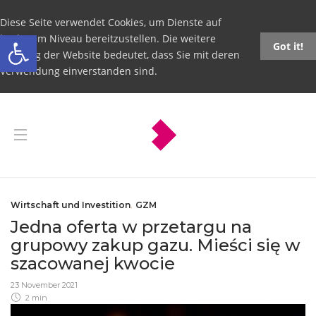
Diese Seite verwendet Cookies, um Dienste auf
Open toolbar
höchstem Niveau bereitzustellen. Die weitere
Got it!
Nutzung der Website bedeutet, dass Sie mit deren
Verwendung einverstanden sind.
Wirtschaft und Investition
,
GZM
Jedna oferta w przetargu na
grupowy zakup gazu. Mieści się w
szacowanej kwocie
23 November 2021
2 min