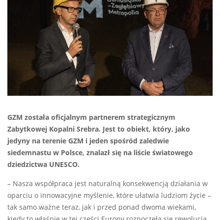
GZM została oficjalnym partnerem strategicznym
Zabytkowej Kopalni Srebra. Jest to obiekt, który, jako
jedyny na terenie GZM i jeden spośród zaledwie
siedemnastu w Polsce, znalazł się na liście światowego
dziedzictwa UNESCO.
– Nasza współpraca jest naturalną konsekwencją działania w
oparciu o innowacyjne myślenie, które ułatwia ludziom życie –
tak samo ważne teraz, jak i przed ponad dwoma wiekami,
kiedy to właśnie w tej części Europy rozpoczęła się rewolucja