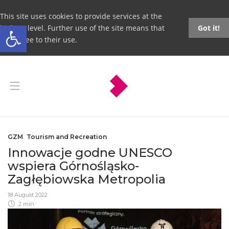
This site uses cookies to provide services at the
Open toolbar
highest level. Further use of the site means that
Got it!
you agree to their use.
GZM
,
Tourism and Recreation
Innowacje godne UNESCO
wspiera Górnośląsko-
Zagłębiowska Metropolia
18 August 2022
2 min