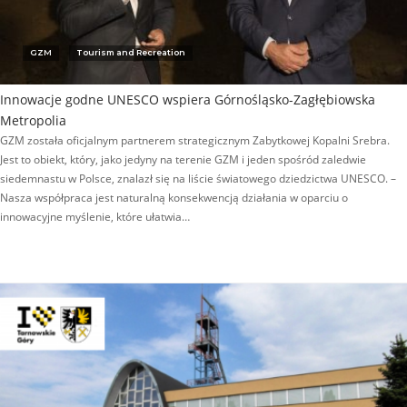
GZM
Tourism and Recreation
Innowacje godne UNESCO wspiera Górnośląsko-Zagłębiowska
Metropolia
GZM została oficjalnym partnerem strategicznym Zabytkowej Kopalni Srebra.
Jest to obiekt, który, jako jedyny na terenie GZM i jeden spośród zaledwie
siedemnastu w Polsce, znalazł się na liście światowego dziedzictwa UNESCO. –
Nasza współpraca jest naturalną konsekwencją działania w oparciu o
innowacyjne myślenie, które ułatwia…