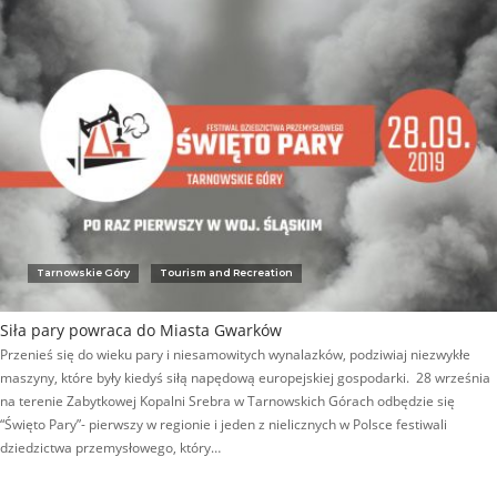
Tarnowskie Góry
Tourism and Recreation
Siła pary powraca do Miasta Gwarków
Przenieś się do wieku pary i niesamowitych wynalazków, podziwiaj niezwykłe
maszyny, które były kiedyś siłą napędową europejskiej gospodarki. 28 września
na terenie Zabytkowej Kopalni Srebra w Tarnowskich Górach odbędzie się
“Święto Pary”- pierwszy w regionie i jeden z nielicznych w Polsce festiwali
dziedzictwa przemysłowego, który…