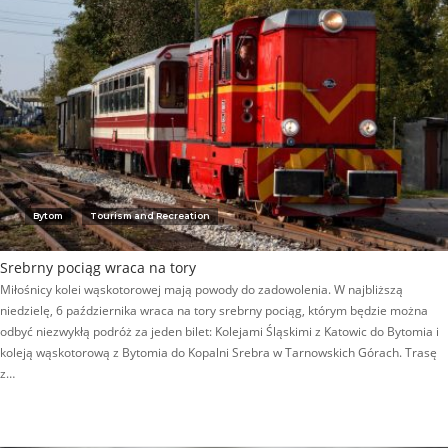
Bytom
Tourism and Recreation
Srebrny pociąg wraca na tory
Miłośnicy kolei wąskotorowej mają powody do zadowolenia. W najbliższą
niedzielę, 6 października wraca na tory srebrny pociąg, którym będzie można
odbyć niezwykłą podróż za jeden bilet: Kolejami Śląskimi z Katowic do Bytomia i
koleją wąskotorową z Bytomia do Kopalni Srebra w Tarnowskich Górach. Trasę
z…