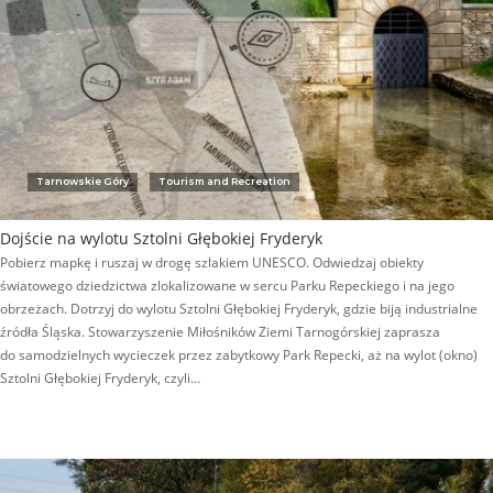
Tarnowskie Góry
Tourism and Recreation
Dojście na wylotu Sztolni Głębokiej Fryderyk
Pobierz mapkę i ruszaj w drogę szlakiem UNESCO. Odwiedzaj obiekty
światowego dziedzictwa zlokalizowane w sercu Parku Repeckiego i na jego
obrzeżach. Dotrzyj do wylotu Sztolni Głębokiej Fryderyk, gdzie biją industrialne
źródła Śląska. Stowarzyszenie Miłośników Ziemi Tarnogórskiej zaprasza
do samodzielnych wycieczek przez zabytkowy Park Repecki, aż na wylot (okno)
Sztolni Głębokiej Fryderyk, czyli…