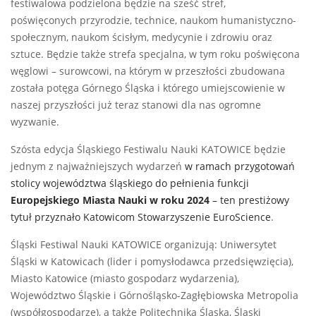
festiwalowa podzielona będzie na sześć stref,
poświęconych przyrodzie, technice, naukom humanistyczno-
społecznym, naukom ścisłym, medycynie i zdrowiu oraz
sztuce. Będzie także strefa specjalna, w tym roku poświęcona
węglowi – surowcowi, na którym w przeszłości zbudowana
została potęga Górnego Śląska i którego umiejscowienie w
naszej przyszłości już teraz stanowi dla nas ogromne
wyzwanie.
Szósta edycja Śląskiego Festiwalu Nauki KATOWICE będzie
jednym z najważniejszych wydarzeń
w ramach przygotowań
stolicy województwa śląskiego do pełnienia funkcji
Europejskiego Miasta Nauki w roku 2024
– ten prestiżowy
tytuł przyznało Katowicom Stowarzyszenie EuroScience
.
Śląski Festiwal Nauki KATOWICE organizują: Uniwersytet
Śląski w Katowicach (lider i pomysłodawca przedsięwzięcia),
Miasto Katowice (miasto gospodarz wydarzenia),
Województwo Śląskie i Górnośląsko-Zagłębiowska Metropolia
(współgospodarze), a także Politechnika Śląska, Śląski