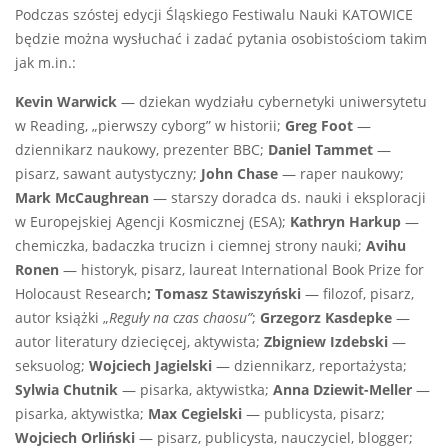
Podczas szóstej edycji Śląskiego Festiwalu Nauki KATOWICE
będzie można wysłuchać i zadać pytania osobistościom takim
jak m.in.:
Kevin Warwick
— dziekan wydziału cybernetyki uniwersytetu
w Reading, „pierwszy cyborg” w historii;
Greg Foot
—
dziennikarz naukowy, prezenter BBC;
Daniel Tammet
—
pisarz, sawant autystyczny;
John Chase
— raper naukowy;
Mark McCaughrean
— starszy doradca ds. nauki i eksploracji
w Europejskiej Agencji Kosmicznej (ESA);
Kathryn Harkup
—
chemiczka, badaczka trucizn i ciemnej strony nauki;
Avihu
Ronen
— historyk, pisarz, laureat International Book Prize for
Holocaust Research
; Tomasz Stawiszyński
— filozof, pisarz,
autor książki „
Reguły na czas chaosu”
;
Grzegorz Kasdepke
—
autor literatury dziecięcej, aktywista;
Zbigniew Izdebski
—
seksuolog;
Wojciech Jagielski
— dziennikarz, reportażysta;
Sylwia Chutnik
— pisarka, aktywistka;
Anna Dziewit-Meller
—
pisarka, aktywistka;
Max Cegielski
— publicysta, pisarz;
Wojciech Orliński
— pisarz, publicysta, nauczyciel, blogger;