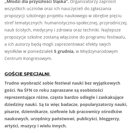
„Młodzi dla przyszłości Śląska”.
Organizatorzy zaprosili
wszystkich uczniów oraz ich nauczycieli do zgłaszania
propozycji szkolnego projektu naukowego w obrębie pięciu
stref tematycznych: humanistyczno-społecznej, przyrodniczej,
nauk ścisłych, medycyny i zdrowia oraz techniki. Najlepsze
propozycje szkolne zostaną włączone do programu festiwalu,
a ich autorzy będą mogli zaprezentować efekty swych
wysiłków w poniedziałek
5 grudnia,
w Międzynarodowym
Centrum Kongresowym.
GOŚCIE SPECJALNI
Trudno wyobrazić sobie festiwal nauki bez wyjątkowych
gości. Na ŚFN co roku zapraszane są osobistości
reprezentujące różne, często bardzo odległe i zaskakujące
dziedziny nauki. Są to więc badacze, popularyzatorzy nauki,
pisarze, dziennikarze, szefowie lub pracownicy ośrodków
naukowych, urzędnicy państwowi, publicyści, bloggerzy,
artyści, muzycy i wielu innych.