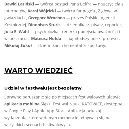
Dawid Łasiński
— twórca postaci Pana Belfra — nauczyciela z
Internetów;
Karol Wójcicki
— twórca fanpage’a „Z głową w
gwiazdach”,
Grzegorz Wrochna
— prezes Polskiej Agencji
Kosmicznej,
Dionnisos Sturis
— dziennikarz, pisarz, reporter;
Julia E. Wahl
— psycholożka, trenerka podejścia uważności i
współczucia;
Mateusz Hołda
— najmłodszy polski profesor,
Mikołaj Sokół
— dziennikarz i komentator sportowy.
WARTO WIEDZIEĆ
Udział w festiwalu jest bezpłatny
Sprawne poruszanie się po miejscach festiwalowych ułatwia
aplikacja mobilna
Śląski Festiwal Nauki KATOWICE, dostępna
w Google Play i Apple App Store. Aplikacja pokazuje
wydarzenia, które w danym momencie odbywają się na
wszystkich scenach festiwalowych.