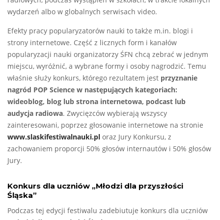
radiowych, podczas wystąpień w szkołach, w trakcie lokalnych
wydarzeń albo w globalnych serwisach video.
Efekty pracy popularyzatorów nauki to także m.in. blogi i
strony internetowe. Część z licznych form i kanałów
popularyzacji nauki organizatorzy ŚFN chcą zebrać w jednym
miejscu, wyróżnić, a wybrane formy i osoby nagrodzić. Temu
właśnie służy konkurs, którego rezultatem jest
przyznanie
nagród POP Science w następujących kategoriach:
wideoblog, blog lub strona internetowa, podcast lub
audycja radiowa
. Zwycięzców wybierają wszyscy
zainteresowani, poprzez głosowanie internetowe na stronie
www.slaskifestiwalnauki.pl
oraz Jury Konkursu, z
zachowaniem proporcji 50% głosów internautów i 50% głosów
Jury.
Konkurs dla uczniów „Młodzi dla przyszłości
Śląska”
Podczas tej edycji festiwalu zadebiutuje konkurs dla uczniów