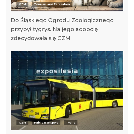
GZM
Tourism and Recreation
Do Śląskiego Ogrodu Zoologicznego
przybył tygrys. Na jego adopcję
zdecydowała się GZM
GZM
Public transport
Tychy