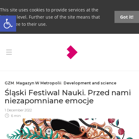
This site uses cookies to provide services at the
Open toolbar
highest level. Further use of the site means that
Got it!
you agree to their use.
GZM
,
Magazyn W Metropolii
,
Development and science
Śląski Festiwal Nauki. Przed nami
niezapomniane emocje
1 December 2022
6 min