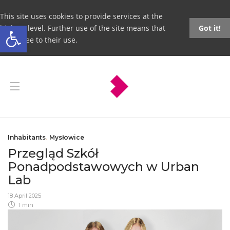
This site uses cookies to provide services at the
Open toolbar
highest level. Further use of the site means that
Got it!
you agree to their use.
Inhabitants
,
Mysłowice
Przegląd Szkół
Ponadpodstawowych w Urban
Lab
18 April 2025
1 min