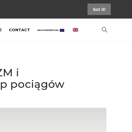
Got it!
E
CONTACT
UNIA EUROPEJSKA
ZM i
up pociągów