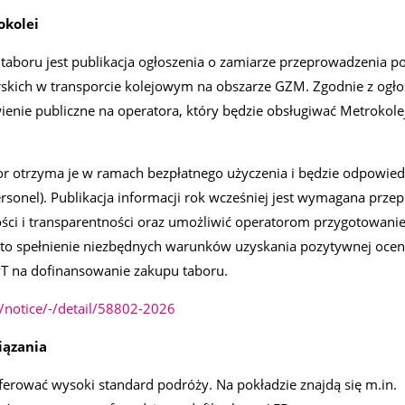
okolei
 taboru jest publikacja ogłoszenia o zamiarze przeprowadzenia 
skich w transporcie kolejowym na obszarze GZM. Zgodnie z ogł
enie publiczne na operatora, który będzie obsługiwać Metrokole
tor otrzyma je w ramach bezpłatnego użyczenia i będzie odpowied
ersonel). Publikacja informacji rok wcześniej jest wymagana prze
ci i transparentności oraz umożliwić operatorom przygotowanie
 to spełnienie niezbędnych warunków uzyskania pozytywnej oce
T na dofinansowanie zakupu taboru.
l/notice/-/detail/58802-2026
iązania
erować wysoki standard podróży. Na pokładzie znajdą się m.in.