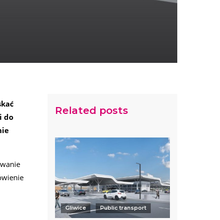
skać
Related posts
i do
nie
owanie
ówienie
Gliwice
Public transport