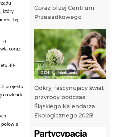
rządu
Coraz bliżej Centrum
, który
Przesiadkowego
ament tej
 są
awia coraz
letu 30-
GZM
Inhabitants
ch projektu
Odkryj fascynujący świat
go rozkładu
przyrody podczas
Śląskiego Kalendarza
Ekologicznego 2025!
ych
 połowie