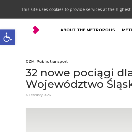
This site uses cookies to provide services at the highest
Open toolbar
ABOUT THE METROPOLIS
METR
GZM
,
Public transport
32 nowe pociągi dla
Województwo Śląsk
4 February 2026