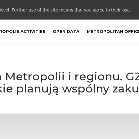
 level. Further use of the site means that you agree to their use.
OPOLIS ACTIVITIES
OPEN DATA
METROPOLITAN OFFIC
 Metropolii i regionu. G
ie planują wspólny zak