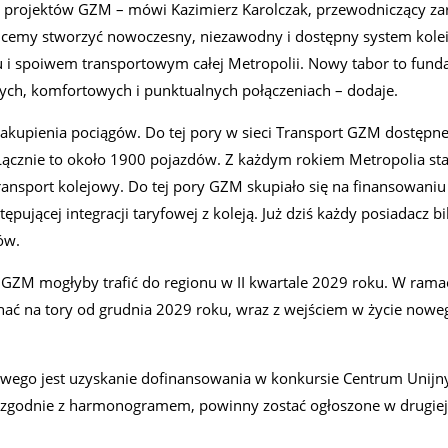
h projektów GZM – mówi Kazimierz Karolczak, przewodniczący za
hcemy stworzyć nowoczesny, niezawodny i dostępny system kolei
u i spoiwem transportowym całej Metropolii. Nowy tabor to fund
tych, komfortowych i punktualnych połączeniach – dodaje.
 zakupienia pociągów. Do tej pory w sieci Transport GZM dostępne
 Łącznie to około 1900 pojazdów. Z każdym rokiem Metropolia st
ransport kolejowy. Do tej pory GZM skupiało się na finansowaniu
ującej integracji taryfowej z koleją. Już dziś każdy posiadacz bi
ów.
a GZM mogłyby trafić do regionu w II kwartale 2029 roku. W rama
ać na tory od grudnia 2029 roku, wraz z wejściem w życie nowe
wego jest uzyskanie dofinansowania w konkursie Centrum Unijn
 zgodnie z harmonogramem, powinny zostać ogłoszone w drugiej