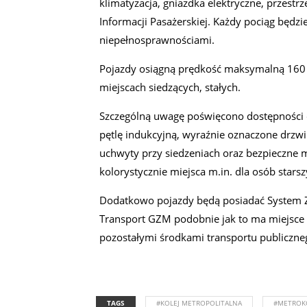
klimatyzacja, gniazdka elektryczne, przestr
Informacji Pasażerskiej. Każdy pociąg będ
niepełnosprawnościami.
Pojazdy osiągną prędkość maksymalną 160
miejscach siedzących, stałych.
Szczególną uwagę poświęcono dostępności 
pętlę indukcyjną, wyraźnie oznaczone drzw
uchwyty przy siedzeniach oraz bezpieczne
kolorystycznie miejsca m.in. dla osób star
Dodatkowo pojazdy będą posiadać System Z
Transport GZM podobnie jak to ma miejsce w 
pozostałymi środkami transportu publiczne
TAGS
#KOLEJ METROPOLITALNA
#METROK