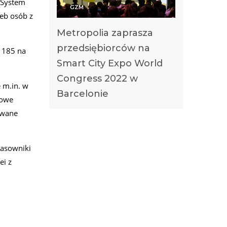
y System
GZM
eb osób z
Metropolia zaprasza
przedsiębiorców na
 185 na
Smart City Expo World
Congress 2022 w
 m.in. w
Barcelonie
towe
owane
kasowniki
ei z