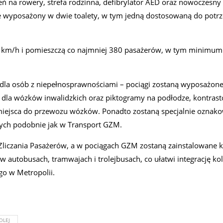
zeń na rowery, strefa rodzinna, defibrylator AED oraz nowoczesn
zie wyposażony w dwie toalety, w tym jedną dostosowaną do potrz
 km/h i pomieszczą co najmniej 380 pasażerów, w tym minimum
dla osób z niepełnosprawnościami – pociągi zostaną wyposażone
i dla wózków inwalidzkich oraz piktogramy na podłodze, kontras
 miejsca do przewozu wózków. Ponadto zostaną specjalnie oznak
szych podobnie jak w Transport GZM.
liczania Pasażerów, a w pociągach GZM zostaną zainstalowane 
autobusach, tramwajach i trolejbusach, co ułatwi integrację kol
go w Metropolii.
OLEJ