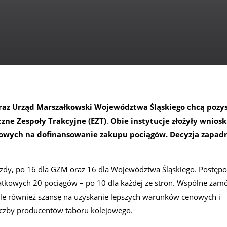
raz Urząd Marszałkowski Województwa Śląskiego chcą pozy
czne Zespoły Trakcyjne (EZT)
.
Obie instytucje złożyły wniosk
owych na dofinansowanie zakupu pociągów. Decyzja zapad
dy, po 16 dla GZM oraz 16 dla Województwa Śląskiego. Postęp
atkowych 20 pociągów – po 10 dla każdej ze stron. Wspólne zam
, ale również szansę na uzyskanie lepszych warunków cenowych i
iczby producentów taboru kolejowego.