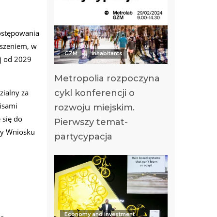
postępowania
oszeniem, w
GZM
Inhabitants
j od 2029
Metropolia rozpoczyna
cykl konferencji o
zialny za
pisami
rozwoju miejskim.
 się do
Pierwszy temat-
ny Wniosku
partycypacja
Economy and investment