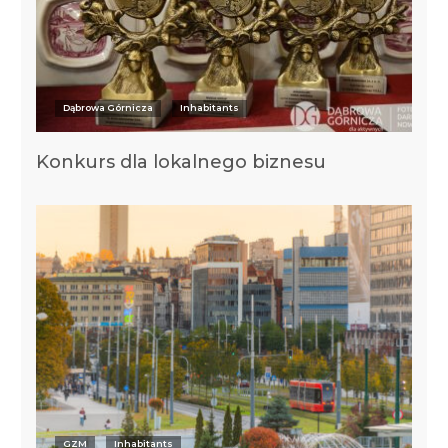
Dąbrowa Górnicza
Inhabitants
Konkurs dla lokalnego biznesu
GZM
Inhabitants