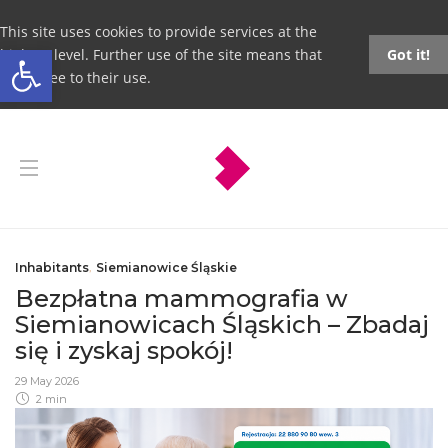
This site uses cookies to provide services at the
Open toolbar
highest level. Further use of the site means that
Got it!
you agree to their use.
Inhabitants
,
Siemianowice Śląskie
Bezpłatna mammografia w
Siemianowicach Śląskich – Zbadaj
się i zyskaj spokój!
29 May 2026
2 min