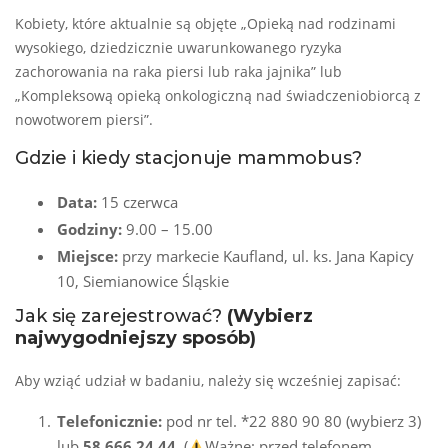
Kobiety, które aktualnie są objęte „Opieką nad rodzinami
wysokiego, dziedzicznie uwarunkowanego ryzyka
zachorowania na raka piersi lub raka jajnika” lub
„Kompleksową opieką onkologiczną nad świadczeniobiorcą z
nowotworem piersi”.
Gdzie i kiedy stacjonuje mammobus?
Data:
15 czerwca
Godziny:
9.00 – 15.00
Miejsce:
przy markecie Kaufland, ul. ks. Jana Kapicy
10, Siemianowice Śląskie
Jak się zarejestrować?
(Wybierz
najwygodniejszy sposób)
Aby wziąć udział w badaniu, należy się wcześniej zapisać:
Telefonicznie:
pod nr tel. *22 880 90 80 (wybierz 3)
lub
58 666 24 44
. (
Ważne: przed telefonem