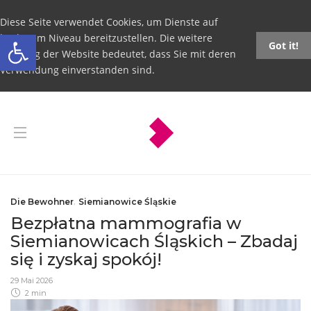
Diese Seite verwendet Cookies, um Dienste auf
Open toolbar
höchstem Niveau bereitzustellen. Die weitere
Got it!
Nutzung der Website bedeutet, dass Sie mit deren
Verwendung einverstanden sind.
Die Bewohner
,
Siemianowice Śląskie
Bezpłatna mammografia w
Siemianowicach Śląskich – Zbadaj
się i zyskaj spokój!
29 Mai 2026
2 min