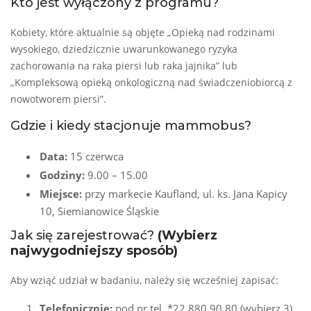
Kto jest wyłączony z programu?
Kobiety, które aktualnie są objęte „Opieką nad rodzinami
wysokiego, dziedzicznie uwarunkowanego ryzyka
zachorowania na raka piersi lub raka jajnika” lub
„Kompleksową opieką onkologiczną nad świadczeniobiorcą z
nowotworem piersi”.
Gdzie i kiedy stacjonuje mammobus?
Data:
15 czerwca
Godziny:
9.00 – 15.00
Miejsce:
przy markecie Kaufland, ul. ks. Jana Kapicy
10, Siemianowice Śląskie
Jak się zarejestrować?
(Wybierz
najwygodniejszy sposób)
Aby wziąć udział w badaniu, należy się wcześniej zapisać:
Telefonicznie:
pod nr tel. *22 880 90 80 (wybierz 3)