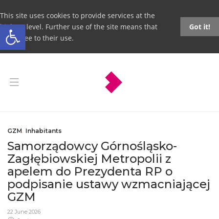
This site uses cookies to provide services at the
Open toolbar
highest level. Further use of the site means that
Got it!
you agree to their use.
GZM
,
Inhabitants
Samorządowcy Górnośląsko-
Zagłębiowskiej Metropolii z
apelem do Prezydenta RP o
podpisanie ustawy wzmacniającej
GZM
22 June 2026