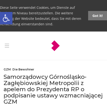
Diese Seite verwendet Cookies, um Dienste auf
Open toolbar
höchstem Niveau bereitzustellen. Die weitere
Got it!
Nutzung der Website bedeutet, dass Sie mit deren
Verwendung einverstanden sind.
GZM
,
Die Bewohner
Samorządowcy Górnośląsko-
Zagłębiowskiej Metropolii z
apelem do Prezydenta RP o
podpisanie ustawy wzmacniającej
GZM