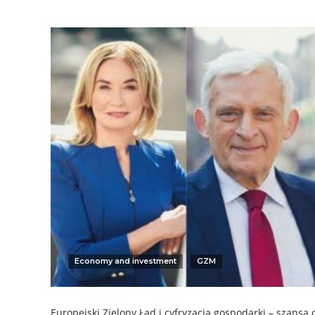
Economy and investment
GZM
Europejski Zielony Ład i cyfryzacja gospodarki – szansa