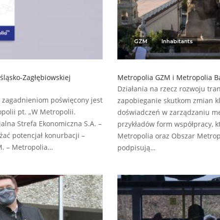
GZM
Inhabitants
śląsko-Zagłębiowskiej
Metropolia GZM i Metropolia B
Działania na rzecz rozwoju tra
m zagadnieniom poświęcony jest
zapobieganie skutkom zmian kl
olii pt. „W Metropolii.
doświadczeń w zarządzaniu met
jalna Strefa Ekonomiczna S.A. –
przykładów form współpracy, k
ać potencjał konurbacji –
Metropolia oraz Obszar Metropo
. – Metropolia…
podpisują…