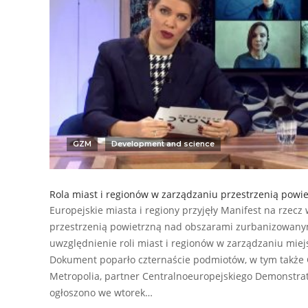
GZM
Development and science
Rola miast i regionów w zarządzaniu przestrzenią powi
Europejskie miasta i regiony przyjęły Manifest na rzec
przestrzenią powietrzną nad obszarami zurbanizowanym
uwzględnienie roli miast i regionów w zarządzaniu miej
Dokument poparło czternaście podmiotów, w tym także
Metropolia, partner Centralnoeuropejskiego Demonstra
ogłoszono we wtorek…