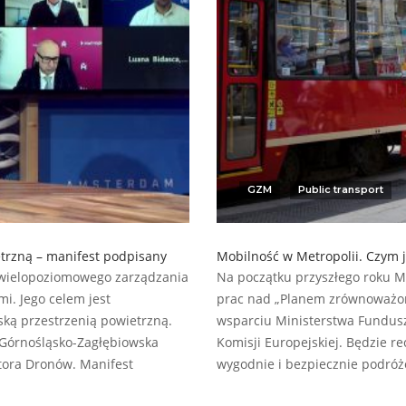
GZM
Public transport
etrzną – manifest podpisany
Mobilność w Metropolii. Czym je
z wielopoziomowego zarządzania
Na początku przyszłego roku 
i. Jego celem jest
prac nad „Planem zrównoważone
ską przestrzenią powietrzną.
wsparciu Ministerstwa Funduszy
 Górnośląsko-Zagłębiowska
Komisji Europejskiej. Będzie re
tora Dronów. Manifest
wygodnie i bezpiecznie podró