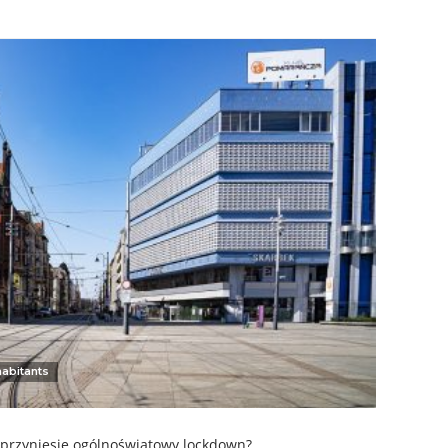
habitants
i przyniesie ogólnoświatowy lockdown?