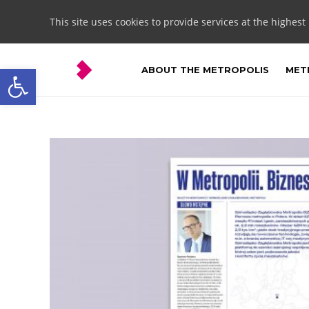
This site uses cookies to provide services at the highest
Open toolbar
ABOUT THE METROPOLIS
METR