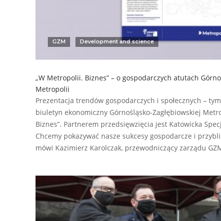
GZM
Development and science
„W Metropolii. Biznes” – o gospodarczych atutach Górno
Metropolii
Prezentacja trendów gospodarczych i społecznych – ty
biuletyn ekonomiczny Górnośląsko-Zagłębiowskiej Metrop
Biznes”. Partnerem przedsięwzięcia jest Katowicka Spec
Chcemy pokazywać nasze sukcesy gospodarcze i przybliż
mówi Kazimierz Karolczak, przewodniczący zarządu GZM