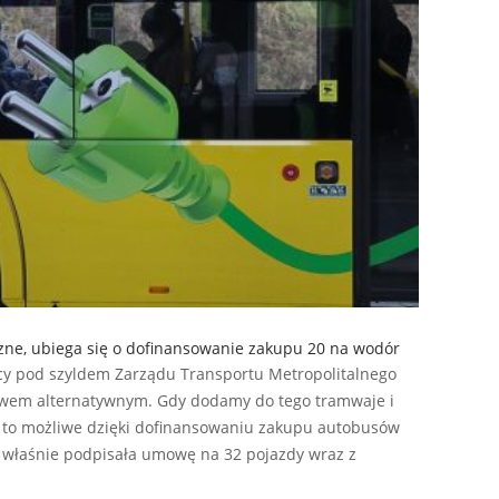
zne, ubiega się o dofinansowanie zakupu 20 na wodór
cy pod szyldem Zarządu Transportu Metropolitalnego
liwem alternatywnym. Gdy dodamy do tego tramwaje i
ko to możliwe dzięki dofinansowaniu zakupu autobusów
 właśnie podpisała umowę na 32 pojazdy wraz z