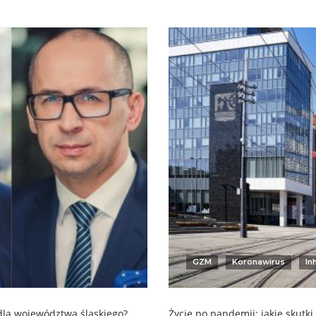
GZM
Koronawirus
In
 dla województwa śląskiego?
Życie po pandemii: jakie skutk