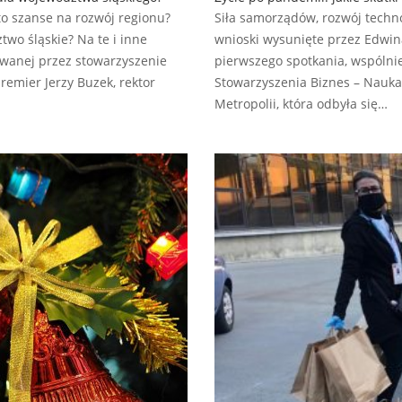
 to szanse na rozwój regionu?
Siła samorządów, rozwój techno
wo śląskie? Na te i inne
wnioski wysunięte przez Edwin
owanej przez stowarzyszenie
pierwszego spotkania, wspóln
remier Jerzy Buzek, rektor
Stowarzyszenia Biznes – Nauka 
Metropolii, która odbyła się…