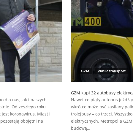
GZM
Public transport
GZM kupi 32 autobusy elektryc
 dla nas, jak i naszych
Nawet co piąty autobus jeżdżą
otnie. Od zeszłego roku
wkrótce może być zasilany pa
est koronawirus. Miast i
trolejbusy – co trzeci. Wszyst
pozostają obojętni na
elektrycznych. Metropolia GZM
budową…