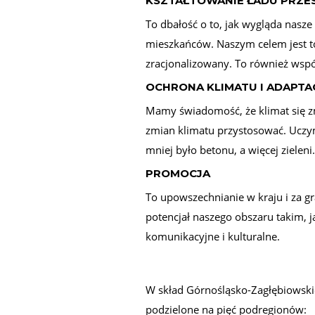
KSZTAŁTOWANIE ŁADU PRZ
To dbałość o to, jak wygląda nasz
mieszkańców. Naszym celem jest to
zracjonalizowany. To również wsp
OCHRONA KLIMATU I ADAPTA
Mamy świadomość, że klimat się zm
zmian klimatu przystosować. Uczy
mniej było betonu, a więcej zieleni.
PROMOCJA
To upowszechnianie w kraju i za g
potencjał naszego obszaru takim, j
komunikacyjne i kulturalne.
W skład Górnośląsko-Zagłębiowskie
podzielone na pięć podregionów: