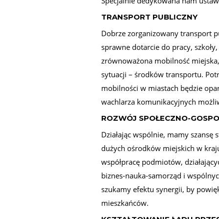
Specjalnie dedykowana nam ustawa, 
TRANSPORT PUBLICZNY
Dobrze zorganizowany transport pu
sprawne dotarcie do pracy, szkoły,
zrównoważona mobilność miejska, 
sytuacji – środków transportu. Po
mobilności w miastach będzie opar
wachlarza komunikacyjnych możliwo
ROZWÓJ SPOŁECZNO-GOSP
Działając wspólnie, mamy szansę st
dużych ośrodków miejskich w kraju
współpracę podmiotów, działającyc
biznes-nauka-samorząd i wspólnych
szukamy efektu synergii, by powięk
mieszkańców.