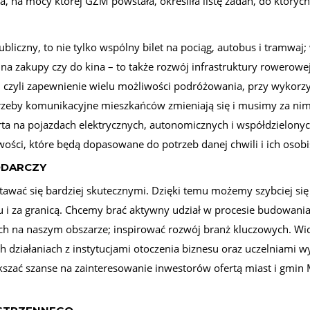
na mocy której GZM powstała, określiła listę zadań, do których 
bliczny, to nie tylko wspólny bilet na pociąg, autobus i tramwa
 na zakupy czy do kina – to także rozwój infrastruktury rowerowej
czyli zapewnienie wielu możliwości podróżowania, przy wykorzys
trzeby komunikacyjne mieszkańców zmieniają się i musimy za nim
ta na pojazdach elektrycznych, autonomicznych i współdzielony
ści, które będą dopasowane do potrzeb danej chwili i ich osobis
ODARCZY
awać się bardziej skutecznymi. Dzięki temu możemy szybciej się r
 i za granicą. Chcemy brać aktywny udział w procesie budowani
h na naszym obszarze; inspirować rozwój branż kluczowych. Widz
 działaniach z instytucjami otoczenia biznesu oraz uczelniami 
szać szanse na zainteresowanie inwestorów ofertą miast i gmin M