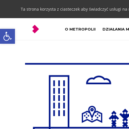
Ta strona korzysta z ciasteczek aby świadczyć usługi na
Otwórz pasek narzędzi
O METROPOLII
DZIAŁANIA 