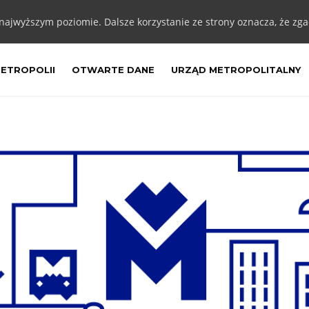
 najwyższym poziomie. Dalsze korzystanie ze strony oznacza, że zgad
METROPOLII
OTWARTE DANE
URZĄD METROPOLITALNY