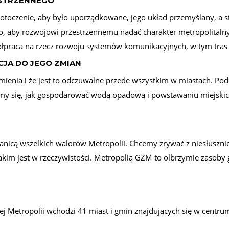
ESTRZENNEGO
e otoczenie, aby było uporządkowane, jego układ przemyślany, a
, aby rozwojowi przestrzennemu nadać charakter metropolitalny
ółpraca na rzecz rozwoju systemów komunikacyjnych, w tym tra
CJA DO JEGO ZMIAN
ienia i że jest to odczuwalne przede wszystkim w miastach. Pode
my się, jak gospodarować wodą opadową i powstawaniu miejskic
ranicą wszelkich walorów Metropolii. Chcemy zrywać z niesłuszn
akim jest w rzeczywistości. Metropolia GZM to olbrzymie zasoby 
j Metropolii wchodzi 41 miast i gmin znajdujących się w centr