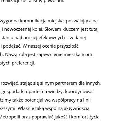
realizacji zostaliśmy powołani:
j; wygodna komunikacja miejska, pozwalająca na
 i nowoczesnej kolei. Słowem kluczem jest tutaj
taniu najbardziej efektywnych – w danej
i podążać. W naszej ocenie przyszłość
ch. Naszą rolą jest zapewnienie mieszkańcom
tych preferencji.
ozwijać, stając się silnym partnerem dla innych,
a gospodarki opartej na wiedzy; koordynować
imy także potencjał we współpracy na linii
wyższymi. Właśnie taką wspólną aktywnością
etropolii oraz poprawiać jakość i komfort życia