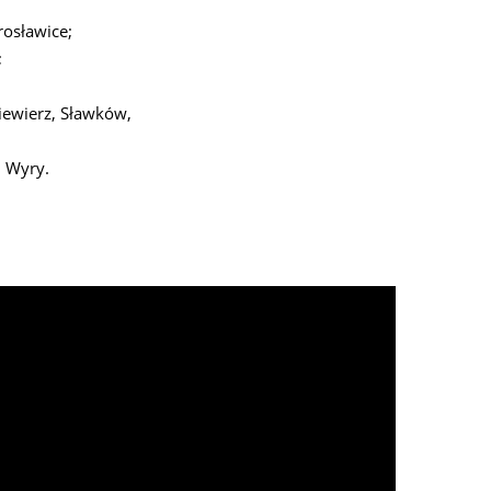
rosławice;
;
iewierz, Sławków,
, Wyry.