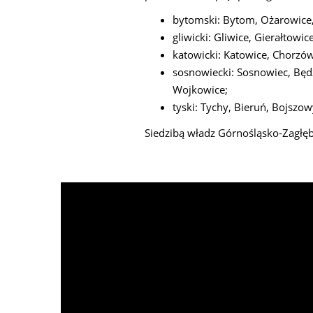
bytomski: Bytom, Ożarowice, 
gliwicki: Gliwice, Gierałtowi
katowicki: Katowice, Chorzów
sosnowiecki: Sosnowiec, Będz
Wojkowice;
tyski: Tychy, Bieruń, Bojszow
Siedzibą władz Górnośląsko-Zagłęb