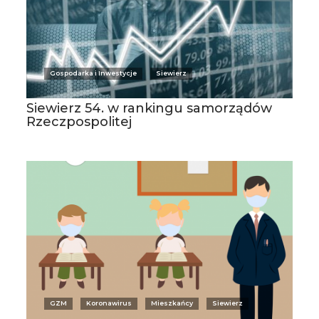
Gospodarka i Inwestycje
Siewierz
Siewierz 54. w rankingu samorządów
Rzeczpospolitej
GZM
Koronawirus
Mieszkańcy
Siewierz