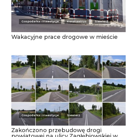
Gospodarka i Inwestycje
Koronawirus
Siewierz
Wakacyjne prace drogowe w mieście
Gospodarka i Inwestycje
Siewierz
Zakończono przebudowę drogi
powiatowej na ulicy Zagłębiowskiej w