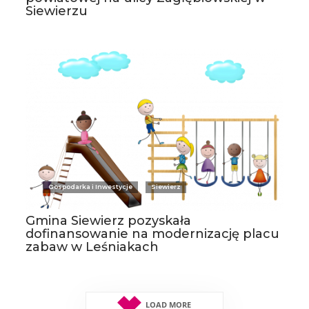
Siewierzu
Gospodarka i Inwestycje
Siewierz
Gmina Siewierz pozyskała
dofinansowanie na modernizację placu
zabaw w Leśniakach
LOAD MORE