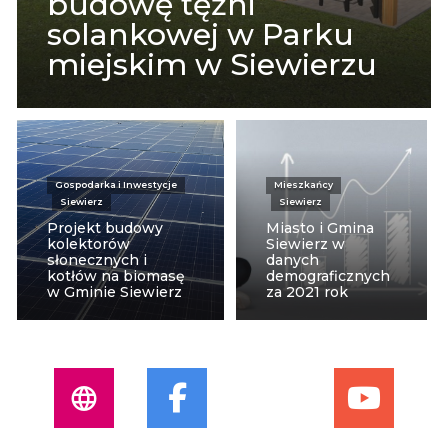
budowę tężni
solankowej w Parku
miejskim w Siewierzu
Gospodarka i Inwestycje
Mieszkańcy
Siewierz
Siewierz
Projekt budowy
Miasto i Gmina
kolektorów
Siewierz w
słonecznych i
danych
kotłów na biomasę
demograficznych
w Gminie Siewierz
za 2021 rok