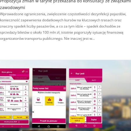
Propozycja zmian w taryfie przekazana do konsultacji ze związkami
zawodowymi
Wprowadzone ograniczenia, zwiększenie częstotliwości dezynfekcji pojazdów,
konieczność zapewnienia dodatkowych kursów na kluczowych trasach oraz
znaczny spadek liczby pasażerów, a co za tym idzie – spadek dochodów ze
sprzedaży biletów o około 100 mln zł, istotnie pogorszyły sytuację finansową
organizatorów transportu publicznego. Nie inaczej jest w…