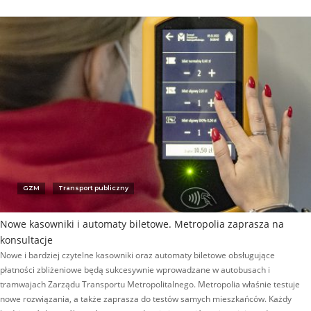
GZM
Transport publiczny
Nowe kasowniki i automaty biletowe. Metropolia zaprasza na
konsultacje
Nowe i bardziej czytelne kasowniki oraz automaty biletowe obsługujące
płatności zbliżeniowe będą sukcesywnie wprowadzane w autobusach i
tramwajach Zarządu Transportu Metropolitalnego. Metropolia właśnie testuje
nowe rozwiązania, a także zaprasza do testów samych mieszkańców. Każdy