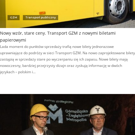
GZM
Transport publiczny
Nowy wzór, stare ceny. Transport GZM z nowymi biletami
papierowymi
Lada moment do punktów sprzedaży trafią nowe bilety jednorazowe
uprawniające do podróży w sieci Transport GZM. Na nowo zaprojektowane bilety
zastąpią w sprzedaży stare po wyczerpaniu się ich zapasu. Nowe bilety mają
nowoczesny, bardziej przejrzysty dizajn oraz zyskują informację w dwóch
językach – polskim i…