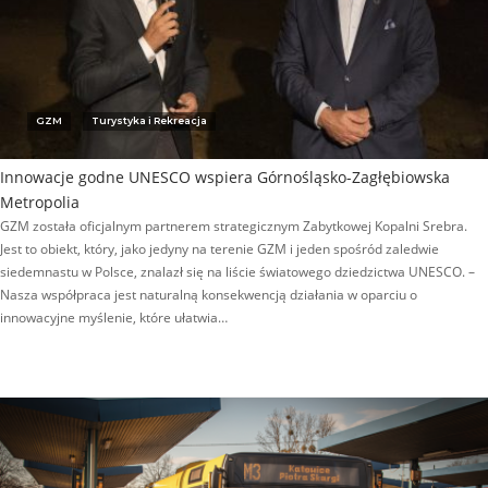
GZM
Turystyka i Rekreacja
Innowacje godne UNESCO wspiera Górnośląsko-Zagłębiowska
Metropolia
GZM została oficjalnym partnerem strategicznym Zabytkowej Kopalni Srebra.
Jest to obiekt, który, jako jedyny na terenie GZM i jeden spośród zaledwie
siedemnastu w Polsce, znalazł się na liście światowego dziedzictwa UNESCO. –
Nasza współpraca jest naturalną konsekwencją działania w oparciu o
innowacyjne myślenie, które ułatwia…