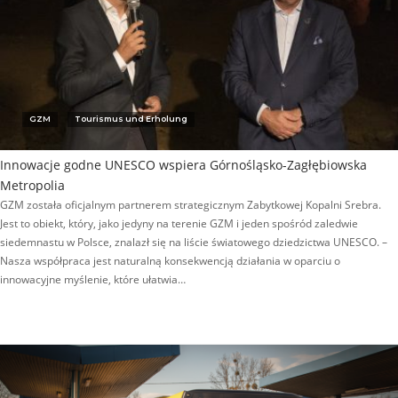
GZM
Tourismus und Erholung
Innowacje godne UNESCO wspiera Górnośląsko-Zagłębiowska
Metropolia
GZM została oficjalnym partnerem strategicznym Zabytkowej Kopalni Srebra.
Jest to obiekt, który, jako jedyny na terenie GZM i jeden spośród zaledwie
siedemnastu w Polsce, znalazł się na liście światowego dziedzictwa UNESCO. –
Nasza współpraca jest naturalną konsekwencją działania w oparciu o
innowacyjne myślenie, które ułatwia…