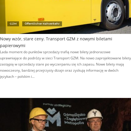
GZM
Öffentlicher Nahverkehr
Nowy wzór, stare ceny. Transport GZM z nowymi biletami
papierowymi
Lada moment do punktów sprzedaży trafią nowe bilety jednorazowe
uprawniające do podróży w sieci Transport GZM. Na nowo zaprojektowane bilety
zastąpią w sprzedaży stare po wyczerpaniu się ich zapasu. Nowe bilety mają
nowoczesny, bardziej przejrzysty dizajn oraz zyskują informację w dwóch
językach – polskim i…