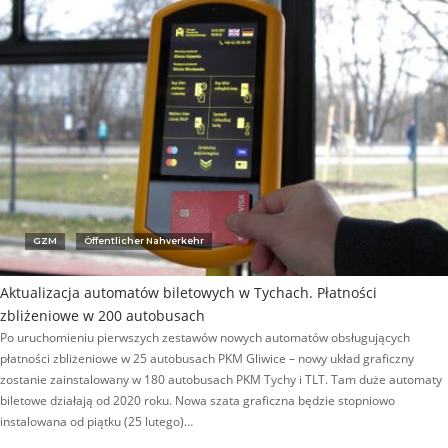
GZM
Öffentlicher Nahverkehr
Aktualizacja automatów biletowych w Tychach. Płatności
zbliżeniowe w 200 autobusach
Po uruchomieniu pierwszych zestawów nowych automatów obsługujących
płatności zbliżeniowe w 25 autobusach PKM Gliwice – nowy układ graficzny
zostanie zainstalowany w 180 autobusach PKM Tychy i TLT. Tam duże automaty
biletowe działają od 2020 roku. Nowa szata graficzna będzie stopniowo
instalowana od piątku (25 lutego)…