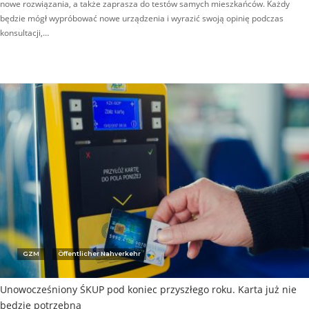
nowe rozwiązania, a także zaprasza do testów samych mieszkańców. Każdy
będzie mógł wypróbować nowe urządzenia i wyrazić swoją opinię podczas
konsultacji,…
GZM
Öffentlicher Nahverkehr
Unowocześniony ŚKUP pod koniec przyszłego roku. Karta już nie
będzie potrzebna