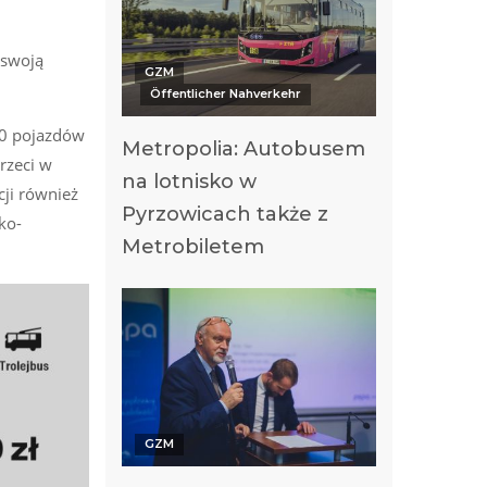
 swoją
GZM
Öffentlicher Nahverkehr
00 pojazdów
Metropolia: Autobusem
rzeci w
na lotnisko w
ji również
Pyrzowicach także z
ko-
Metrobiletem
GZM