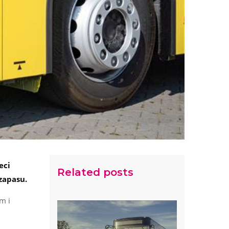
eci
Related posts
zapasu.
m i