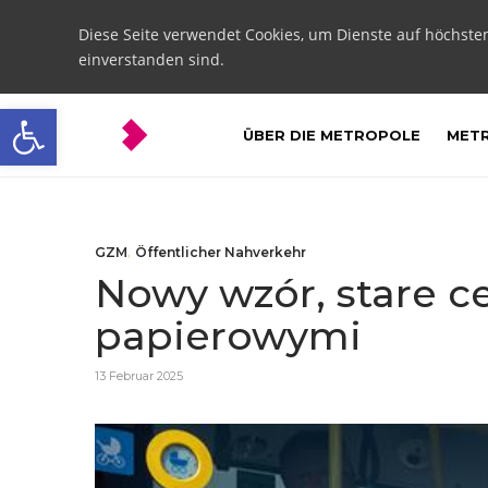
Diese Seite verwendet Cookies, um Dienste auf höchste
einverstanden sind.
Open toolbar
ÜBER DIE METROPOLE
METR
GZM
,
Öffentlicher Nahverkehr
Nowy wzór, stare c
papierowymi
13 Februar 2025