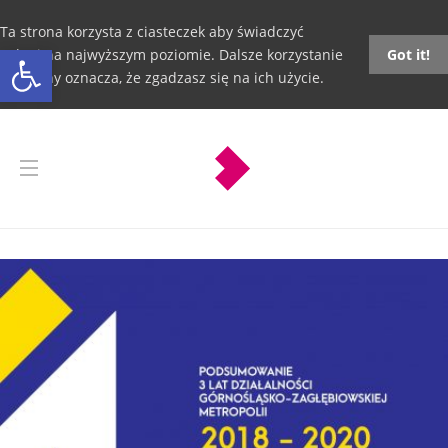
Ta strona korzysta z ciasteczek aby świadczyć
Otwórz pasek narzędzi
usługi na najwyższym poziomie. Dalsze korzystanie
Got it!
ze strony oznacza, że zgadzasz się na ich użycie.