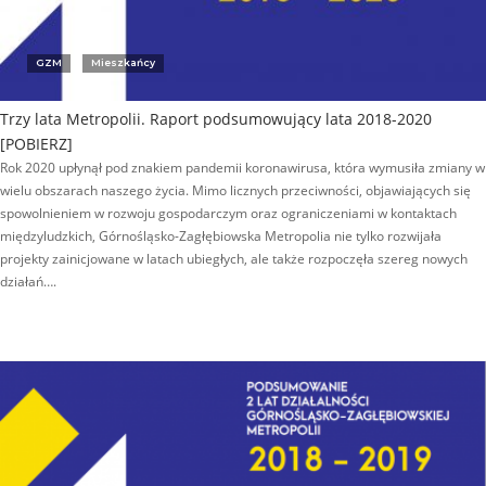
GZM
Mieszkańcy
Trzy lata Metropolii. Raport podsumowujący lata 2018-2020
[POBIERZ]
Rok 2020 upłynął pod znakiem pandemii koronawirusa, która wymusiła zmiany w
wielu obszarach naszego życia. Mimo licznych przeciwności, objawiających się
spowolnieniem w rozwoju gospodarczym oraz ograniczeniami w kontaktach
międzyludzkich, Górnośląsko-Zagłębiowska Metropolia nie tylko rozwijała
projekty zainicjowane w latach ubiegłych, ale także rozpoczęła szereg nowych
działań….