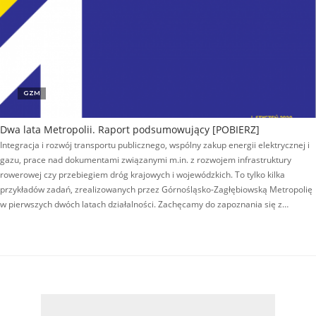
GZM
Dwa lata Metropolii. Raport podsumowujący [POBIERZ]
Integracja i rozwój transportu publicznego, wspólny zakup energii elektrycznej i
gazu, prace nad dokumentami związanymi m.in. z rozwojem infrastruktury
rowerowej czy przebiegiem dróg krajowych i wojewódzkich. To tylko kilka
przykładów zadań, zrealizowanych przez Górnośląsko-Zagłębiowską Metropolię
w pierwszych dwóch latach działalności. Zachęcamy do zapoznania się z…