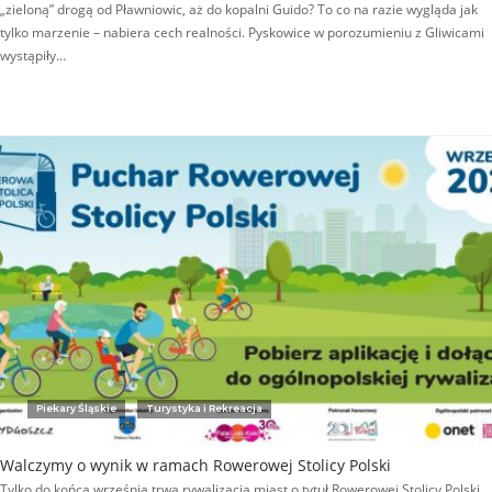
„zieloną” drogą od Pławniowic, aż do kopalni Guido? To co na razie wygląda jak
tylko marzenie – nabiera cech realności. Pyskowice w porozumieniu z Gliwicami
wystąpiły…
Piekary Śląskie
Turystyka i Rekreacja
Walczymy o wynik w ramach Rowerowej Stolicy Polski
Tylko do końca września trwa rywalizacja miast o tytuł Rowerowej Stolicy Polski,