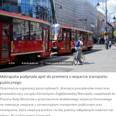
GZM
Koronawirus
Transport publiczny
Metropolia podpisała apel do premiera o wsparcie transportu
publicznego
Osiemnaście organizacji pozarządowych, dziesięciu prezydentów miast oraz
przewodniczący zarządu Górnośląsko-Zagłębiowskiej Metropolii, zaapelowali do
Prezesa Rady Ministrów o przeznaczenie dodatkowego wsparcia finansowego
na inwestycje związane z zeroemisyjnym transportem publicznym oraz
rozwiązania, które zwiększą komfort i liczbę podróży odbywanych rowerem lub
pieszo. W rządzie trwają prace nad…