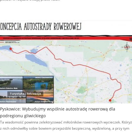
Turystyka i Rekreacja
Pyskowice: Wybudujmy wspólnie autostradę rowerową dla
podregionu gliwickiego
Ta wiadomość powinna zelektryzować miłośników rowerowych wycieczek. Któryż
z nich odmówiłby sobie bowiem przejażdżki bezpieczną, wydzieloną, a przy tym