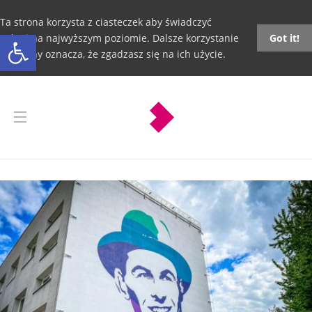
Ta strona korzysta z ciasteczek aby świadczyć
Otwórz pasek narzędzi
usługi na najwyższym poziomie. Dalsze korzystanie
Got it!
ze strony oznacza, że zgadzasz się na ich użycie.