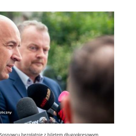
bliczny
 Sosnowcu bezpłatnie z biletem długookresowym