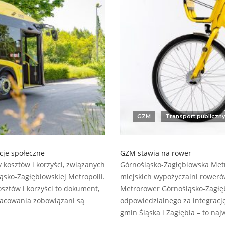
GZM
Transport publiczny
cje społeczne
GZM stawia na rower
 kosztów i korzyści, związanych
Górnośląsko-Zagłębiowska Metr
sko-Zagłębiowskiej Metropolii.
miejskich wypożyczalni rower
sztów i korzyści to dokument,
Metrorower Górnośląsko-Zagłębi
pracowania zobowiązani są
odpowiedzialnego za integracj
gmin Śląska i Zagłębia – to naj