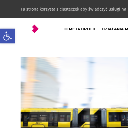
Ta strona korzysta z ciasteczek aby świadczyć usługi na
Otwórz pasek narzędzi
O METROPOLII
DZIAŁANIA 