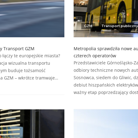
GZM
Transport publiczny
iny Transport GZM
Metropolia sprawdziła nowe aut
o łączy te europejskie miasta?
czterech operatorów
Przedstawiciele Górnośląsko-Z
cja wizualna transportu
odbiory techniczne nowych aut
znym buduje tożsamość
Sosnowca, siedem do Gliwic, dz
s na GZM – wkrótce tramwaje…
debiut hiszpańskich elektrykó
ważny etap poprzedzający do