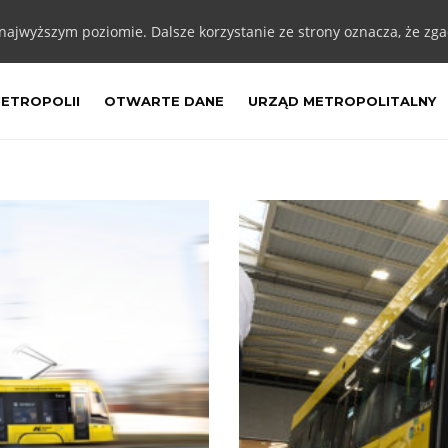
 najwyższym poziomie. Dalsze korzystanie ze strony oznacza, że zgad
METROPOLII
OTWARTE DANE
URZĄD METROPOLITALNY