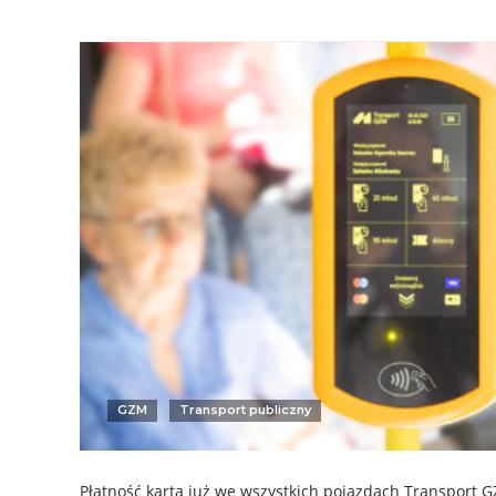
GZM
Transport publiczny
Płatność kartą już we wszystkich pojazdach Transport 