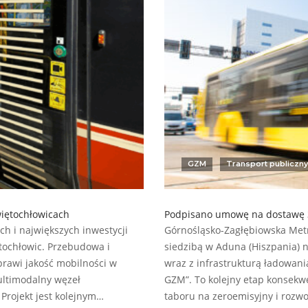
GZM
Transport publiczny
iętochłowicach
Podpisano umowę na dostawę 
ch i największych inwestycji
Górnośląsko-Zagłębiowska Metro
tochłowic. Przebudowa i
siedzibą w Aduna (Hiszpania)
rawi jakość mobilności w
wraz z infrastrukturą ładowani
ultimodalny węzeł
GZM”. To kolejny etap konsekw
 Projekt jest kolejnym…
taboru na zeroemisyjny i rozw