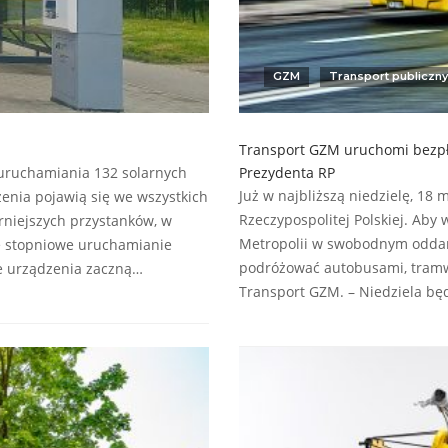
GZM
Transport publiczny
i
Transport GZM uruchomi bezpł
 uruchamiania 132 solarnych
Prezydenta RP
Już w najbliższą niedzielę, 18
zenia pojawią się we wszystkich
Rzeczypospolitej Polskiej. Ab
rniejszych przystanków, w
Metropolii w swobodnym oddan
ię stopniowe uruchamianie
podróżować autobusami, tramw
ie urządzenia zaczną…
Transport GZM. – Niedziela b