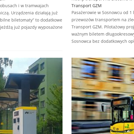
tobusach i w tramwajach
Transport GZM
Pasażerowie w Sosnowcu od 1 l
niczą. Urządzenia działają już
przewozów transportem na zlec
ilne biletomaty” to dodatkowe
Transport GZM. Pilotażowy proj
M jeżdżą już pojazdy wyposażone
ważnym biletem długookresowy
Sosnowca bez dodatkowych op