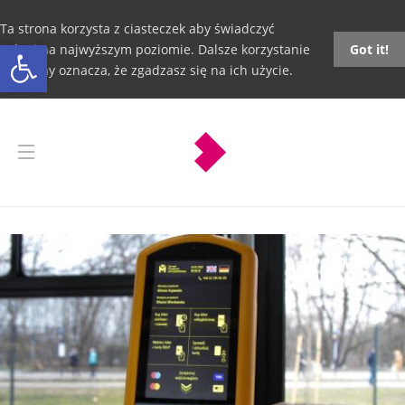
Ta strona korzysta z ciasteczek aby świadczyć
Otwórz pasek narzędzi
usługi na najwyższym poziomie. Dalsze korzystanie
Got it!
ze strony oznacza, że zgadzasz się na ich użycie.