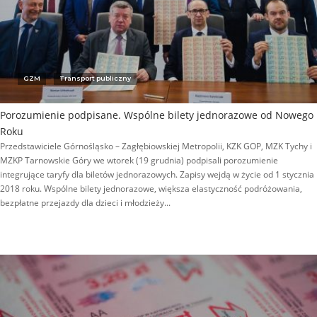
GZM
Transport publiczny
Porozumienie podpisane. Wspólne bilety jednorazowe od Nowego
Roku
Przedstawiciele Górnośląsko – Zagłębiowskiej Metropolii, KZK GOP, MZK Tychy i
MZKP Tarnowskie Góry we wtorek (19 grudnia) podpisali porozumienie
integrujące taryfy dla biletów jednorazowych. Zapisy wejdą w życie od 1 stycznia
2018 roku. Wspólne bilety jednorazowe, większa elastyczność podróżowania,
bezpłatne przejazdy dla dzieci i młodzieży...