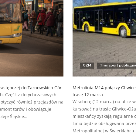
GZM
Transport publiczny
 zastępczej do Tarnowskich Gór
Metrolinia M14 połączy Gliwice
ich. Część z dotychczasowych
trasę 12 marca
W sobotę (12 marca) na ulice w
dotyczyć również przejazdów na
kursować na trasie Gliwice-Oża
remont torów i obowiązuje
mieszkańcy zyskają regularne 
oleje Śląskie…
Linia będzie obsługiwana prze
Metropolitalnej w Świerklańcu