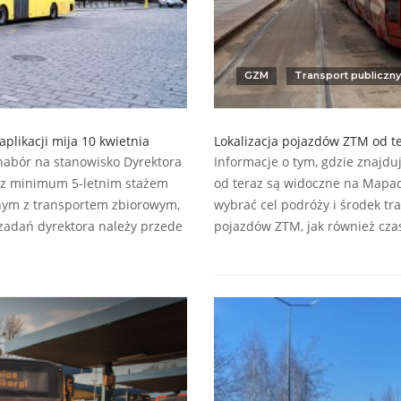
GZM
Transport publiczny
plikacji mija 10 kwietnia
Lokalizacja pojazdów ZTM od 
 nabór na stanowisko Dyrektora
Informacje o tym, gdzie znajdu
 z minimum 5-letnim stażem
od teraz są widoczne na Mapach
anym z transportem zbiorowym,
wybrać cel podróży i środek tr
 zadań dyrektora należy przede
pojazdów ZTM, jak również cza