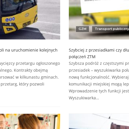
GZM
Transport publiczny
oli na uruchomienie kolejnych
Szybciej z przesiadkami czy d
połączeń ZTM
zwycięzcy przetargu ogłoszonego
Szybsza podróż z częstszymi pr
alnego. Kontrakty obejmą
przesiadek – wyszukiwarka poł
ursować w kilkunastu gminach.
nową funkcjonalność. Wybierają
rzetarg, który pozwoli
komunikacji miejskiej mogą le
Wprowadzenie tych funkcji jes
Wyszukiwarka…