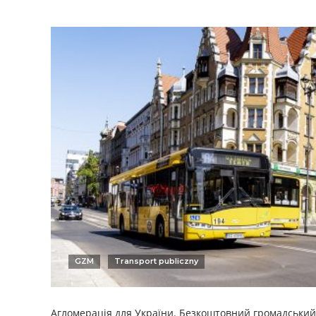
GZM
Transport publiczny
Агломерація для України. Безкоштовний громадський