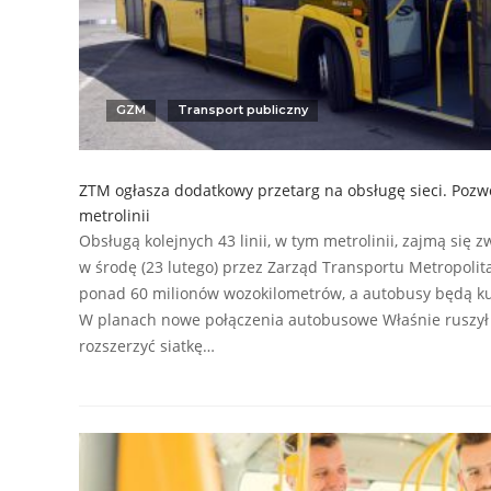
GZM
Transport publiczny
ZTM ogłasza dodatkowy przetarg na obsługę sieci. Pozw
metrolinii
Obsługą kolejnych 43 linii, w tym metrolinii, zajmą się 
w środę (23 lutego) przez Zarząd Transportu Metropolit
ponad 60 milionów wozokilometrów, a autobusy będą k
W planach nowe połączenia autobusowe Właśnie ruszył p
rozszerzyć siatkę…