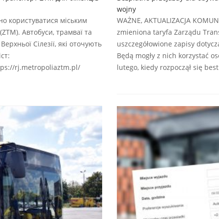
wojny
но користуватися міським
WAŻNE, AKTUALIZACJA KOMUNIKA
ZTM). Автобуси, трамваї та
zmieniona taryfa Zarządu Trans
Верхньої Сілезії, які оточують
uszczegółowione zapisy dotycz
ст:
Będą mogły z nich korzystać oso
ps://rj.metropoliaztm.pl/
lutego, kiedy rozpoczął się best