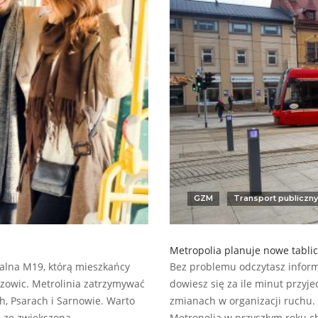
GZM
Transport publiczny
Metropolia planuje nowe tablic
talna M19, którą mieszkańcy
Bez problemu odczytasz inform
zowic. Metrolinia zatrzymywać
dowiesz się za ile minut przyj
h, Psarach i Sarnowie. Warto
zmianach w organizacji ruchu. 
ę ze zwiększoną…
Metropolia w przyszłym roku c