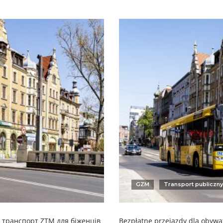
GZM
Transport publiczny
 транспорт ZTM для біженців
Bezpłatne przejazdy dla obywat