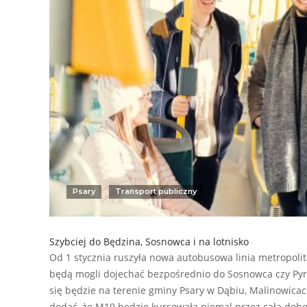
Psary
Transport publiczny
Szybciej do Będzina, Sosnowca i na lotnisko
Od 1 stycznia ruszyła nowa autobusowa linia metropoli
będą mogli dojechać bezpośrednio do Sosnowca czy Pyr
się będzie na terenie gminy Psary w Dąbiu, Malinowicac
dodać, że M19 będzie kursowała niemal przez całą dob