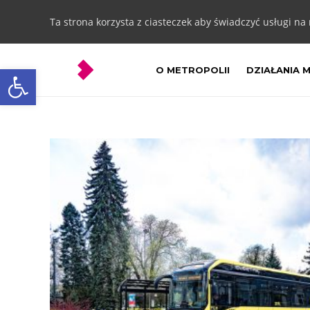
Ta strona korzysta z ciasteczek aby świadczyć usługi na
Otwórz pasek narzędzi
O METROPOLII
DZIAŁANIA 