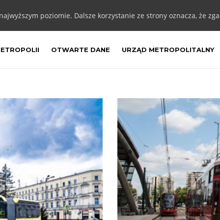
 najwyższym poziomie. Dalsze korzystanie ze strony oznacza, że zgad
METROPOLII
OTWARTE DANE
URZĄD METROPOLITALNY