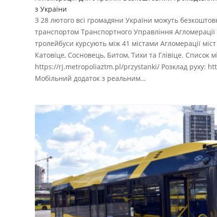
з України
З 28 лютого всі громадяни України можуть безкоштов
транспортом Транспортного Управління Агломерації (
тролейбуси курсують між 41 містами Агломерації міст 
Катовіце, Сосновець, Битом, Тихи та Глівіце. Список мі
https://rj.metropoliaztm.pl/przystanki/ Розклад руху: htt
Мобільний додаток з реальним…