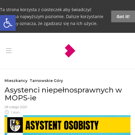
Ta strona korzysta z ciasteczek aby świadczyć
Otwórz pasek narzędzi
usługi na najwyższym poziomie. Dalsze korzystanie
Got it!
ze strony oznacza, że zgadzasz się na ich użycie.
Mieszkańcy
,
Tarnowskie Góry
Asystenci niepełnosprawnych w
MOPS-ie
28 lutego 2020
1 min