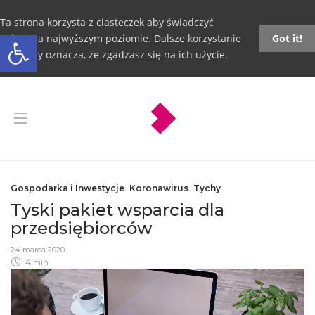
Ta strona korzysta z ciasteczek aby świadczyć
Otwórz pasek narzędzi
usługi na najwyższym poziomie. Dalsze korzystanie
Got it!
ze strony oznacza, że zgadzasz się na ich użycie.
Gospodarka i Inwestycje
,
Koronawirus
,
Tychy
Tyski pakiet wsparcia dla
przedsiębiorców
24 marca 2020
4 min