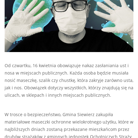
Od czwartku, 16 kwietnia obowiązuje nakaz zasłaniania ust i
nosa w miejscach publicznych. Każda osoba będzie musiała
nosić maseczkę, szalik czy chustkę, która zakryje zarówno usta,
jak i nos. Obowiązek dotyczy wszystkich, którzy znajdują się na
ulicach, w sklepach i innych miejscach publicznych.
W trosce o bezpieczeństwo, Gmina Siewierz zakupiła
materiałowe maseczki ochronne wielokrotnego użytku, które w
najbliższych dniach zostaną przekazane mieszkańcom przez
druhów strażaków z gminnych jednostek Ochotniczych Straży