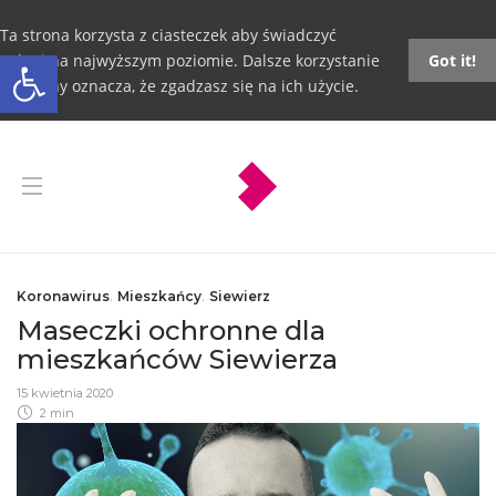
Ta strona korzysta z ciasteczek aby świadczyć
Otwórz pasek narzędzi
usługi na najwyższym poziomie. Dalsze korzystanie
Got it!
ze strony oznacza, że zgadzasz się na ich użycie.
Koronawirus
,
Mieszkańcy
,
Siewierz
Maseczki ochronne dla
mieszkańców Siewierza
15 kwietnia 2020
2 min