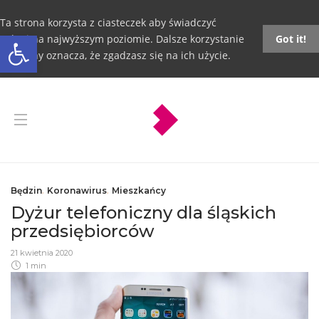
Ta strona korzysta z ciasteczek aby świadczyć
Otwórz pasek narzędzi
usługi na najwyższym poziomie. Dalsze korzystanie
Got it!
ze strony oznacza, że zgadzasz się na ich użycie.
Będzin
,
Koronawirus
,
Mieszkańcy
Dyżur telefoniczny dla śląskich
przedsiębiorców
21 kwietnia 2020
1 min