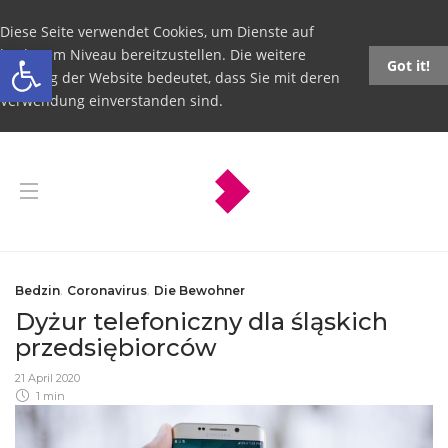
Diese Seite verwendet Cookies, um Dienste auf
Open toolbar
höchstem Niveau bereitzustellen. Die weitere
Got it!
Nutzung der Website bedeutet, dass Sie mit deren
Verwendung einverstanden sind.
Bedzin
,
Coronavirus
,
Die Bewohner
Dyżur telefoniczny dla śląskich
przedsiębiorców
21 April 2020
1 min