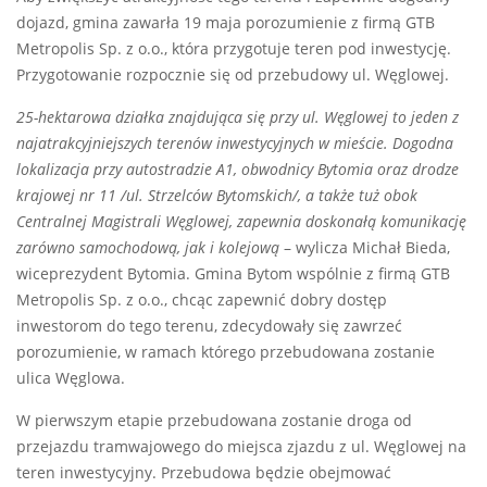
dojazd, gmina zawarła 19 maja porozumienie z firmą GTB
Metropolis Sp. z o.o., która przygotuje teren pod inwestycję.
Przygotowanie rozpocznie się od przebudowy ul. Węglowej.
25-hektarowa działka znajdująca się przy ul. Węglowej to jeden z
najatrakcyjniejszych terenów inwestycyjnych w mieście. Dogodna
lokalizacja przy autostradzie A1, obwodnicy Bytomia oraz drodze
krajowej nr 11 /ul. Strzelców Bytomskich/, a także tuż obok
Centralnej Magistrali Węglowej, zapewnia doskonałą komunikację
zarówno samochodową, jak i kolejową
– wylicza Michał Bieda,
wiceprezydent Bytomia. Gmina Bytom wspólnie z firmą GTB
Metropolis Sp. z o.o., chcąc zapewnić dobry dostęp
inwestorom do tego terenu, zdecydowały się zawrzeć
porozumienie, w ramach którego przebudowana zostanie
ulica Węglowa.
W pierwszym etapie przebudowana zostanie droga od
przejazdu tramwajowego do miejsca zjazdu z ul. Węglowej na
teren inwestycyjny. Przebudowa będzie obejmować