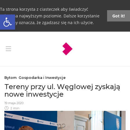
Ta strona korzysta z ciasteczek aby świadczyć
Otwórz pasek narzędzi
usługi na najwyższym poziomie. Dalsze korzystanie
Got it!
ze strony oznacza, że zgadzasz się na ich użycie.
Bytom
,
Gospodarka i Inwestycje
Tereny przy ul. Węglowej zyskają
nowe inwestycje
19 maja 2020
2 min