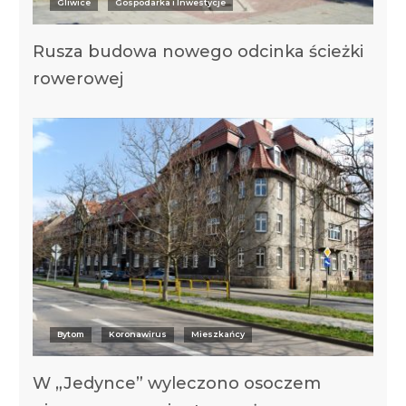
Gliwice
Gospodarka i Inwestycje
Rusza budowa nowego odcinka ścieżki
rowerowej
Bytom
Koronawirus
Mieszkańcy
W „Jedynce” wyleczono osoczem