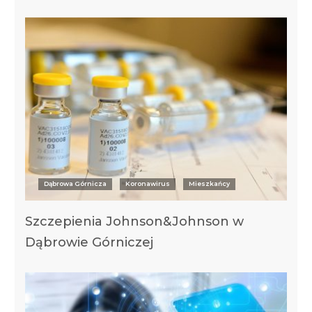
Dąbrowa Górnicza
Koronawirus
Mieszkańcy
Szczepienia Johnson&Johnson w
Dąbrowie Górniczej