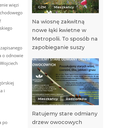
nie więzi
GZM
Mieszkańcy
mochodowego
z
Na wiosnę zakwitną
skiego
nowe łąki kwietne w
Metropolii. To sposób na
zapobieganie suszy
, zapisanego
ia o odnowie
i Wojciech
órskiej
a i
Mieszkańcy
Radzionków
Ratujemy stare odmiany
drzew owocowych
a po