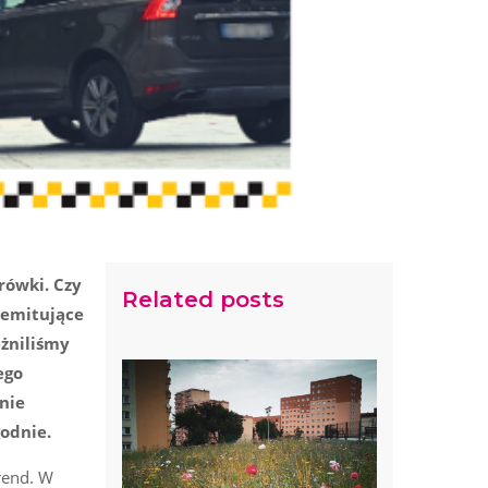
rówki. Czy
Related posts
i emitujące
eżniliśmy
ego
nie
godnie.
rend. W