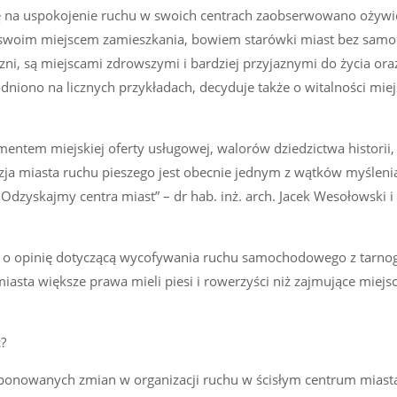
ę na uspokojenie ruchu w swoich centrach zaobserwowano ożywie
e swoim miejscem zamieszkania, bowiem starówki miast bez sa
czni, są miejscami zdrowszymi i bardziej przyjaznymi do życia ora
iono na licznych przykładach, decyduje także o witalności miej
mentem miejskiej oferty usługowej, walorów dziedzictwa historii
izja miasta ruchu pieszego jest obecnie jednym z wątków myślen
 „Odzyskajmy centra miast” – dr hab. inż. arch. Jacek Wesołowski 
a o opinię dotyczącą wycofywania ruchu samochodowego z tarnog
iasta większe prawa mieli piesi i rowerzyści niż zajmujące miejsc
?
oponowanych zmian w organizacji ruchu w ścisłym centrum miast