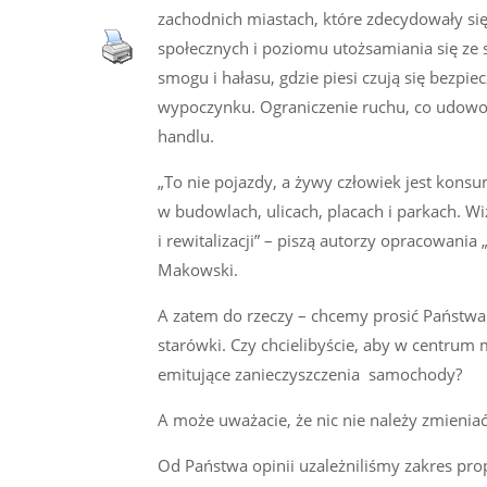
zachodnich miastach, które zdecydowały si
społecznych i poziomu utożsamiania się z
smogu i hałasu, gdzie piesi czują się bezpie
wypoczynku. Ograniczenie ruchu, co udowodn
handlu.
„To nie pojazdy, a żywy człowiek jest konsu
w budowlach, ulicach, placach i parkach. W
i rewitalizacji” – piszą autorzy opracowania
Makowski.
A zatem do rzeczy – chcemy prosić Państw
starówki. Czy chcielibyście, aby w centrum m
emitujące zanieczyszczenia samochody?
A może uważacie, że nic nie należy zmieniać
Od Państwa opinii uzależniliśmy zakres pr