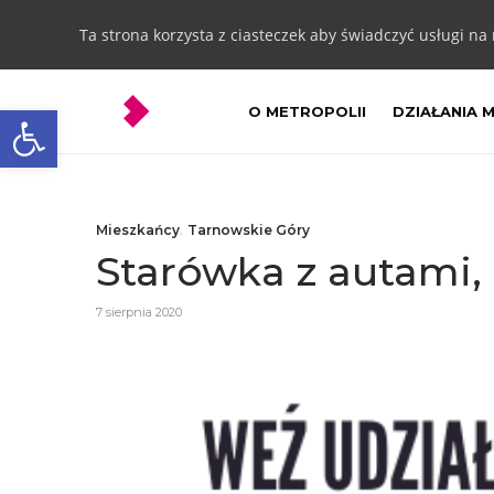
Ta strona korzysta z ciasteczek aby świadczyć usługi na
Otwórz pasek narzędzi
O METROPOLII
DZIAŁANIA 
Mieszkańcy
,
Tarnowskie Góry
Starówka z autami,
7 sierpnia 2020