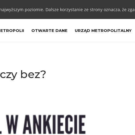
 najwyższym poziomie. Dalsze korzystanie ze strony oznacza, że zgad
METROPOLII
OTWARTE DANE
URZĄD METROPOLITALNY
 czy bez?