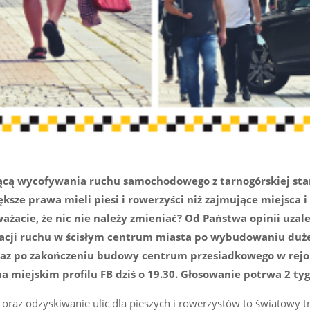
ącą wycofywania ruchu samochodowego z tarnogórskiej sta
ksze prawa mieli piesi i rowerzyści niż zajmujące miejsca 
żacie, że nic nie należy zmieniać? Od Państwa opinii uzal
acji ruchu w ścisłym centrum miasta po wybudowaniu duż
raz po zakończeniu budowy centrum przesiadkowego w rejo
a miejskim profilu FB dziś o 19.30. Głosowanie potrwa 2 ty
az odzyskiwanie ulic dla pieszych i rowerzystów to światowy t