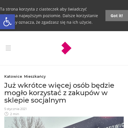
Ta strona korzysta z ciasteczek aby świadczyć
Otwórz pasek narzędzi
usługi na najwyższym poziomie. Dalsze korzystanie
Got it!
ze strony oznacza, że zgadzasz się na ich użycie.
Katowice
,
Mieszkańcy
Już wkrótce więcej osób będzie
mogło korzystać z zakupów w
sklepie socjalnym
5 stycznia 2021
2 min