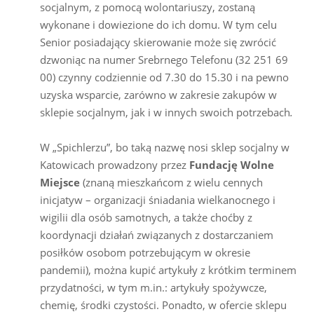
socjalnym, z pomocą wolontariuszy, zostaną
wykonane i dowiezione do ich domu. W tym celu
Senior posiadający skierowanie może się zwrócić
dzwoniąc na numer Srebrnego Telefonu (32 251 69
00) czynny codziennie od 7.30 do 15.30 i na pewno
uzyska wsparcie, zarówno w zakresie zakupów w
sklepie socjalnym, jak i w innych swoich potrzebach
.
W „Spichlerzu”, bo taką nazwę nosi sklep socjalny w
Katowicach prowadzony przez
Fundację Wolne
Miejsce
(znaną mieszkańcom z wielu cennych
inicjatyw – organizacji śniadania wielkanocnego i
wigilii dla osób samotnych, a także choćby z
koordynacji działań związanych z dostarczaniem
posiłków osobom potrzebującym w okresie
pandemii), można kupić artykuły z krótkim terminem
przydatności, w tym m.in.: artykuły spożywcze,
chemię, środki czystości. Ponadto, w ofercie sklepu