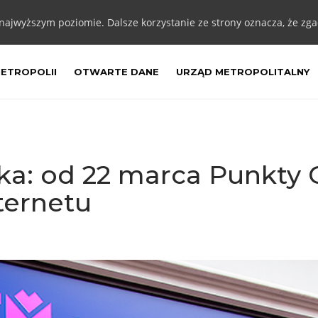
 najwyższym poziomie. Dalsze korzystanie ze strony oznacza, że zgad
METROPOLII
OTWARTE DANE
URZĄD METROPOLITALNY
a: od 22 marca Punkty O
ternetu