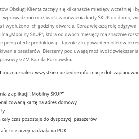
w Obsługi Klienta zaczęły się kilkanaście miesięcy wcześniej i b
n. wprowadzono możliwość zamówienia karty ŚKUP do domu, zw
 i wydłużono ich godziny otwarcia. Coraz większą rolę odgrywa
lna „Mobilny ŚKUP”, która od dwóch miesięcy ma znacznie rozs
ruje pełną ofertę produktową – łącznie z kupowaniem biletów okre
kiwania pasażerów. Bierzemy pod uwagę możliwość zwiększenia 
k prasowy GZM Kamila Rożnowska.
M można znaleźć wszystkie niezbędne informacje dot. zaplanowa
nia z aplikacji „Mobilny ŚKUP”
sonalizowaną kartę na adres domowy
aży
a cały czas pozostaje do dyspozycji pasażerów
raficznie przejmą działania POK