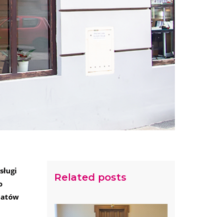
sługi
Related posts
o
matów