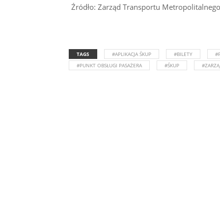
Źródło: Zarząd Transportu Metropolitalneg
TAGS
#APLIKACJA ŚKUP
#BILETY
#
#PUNKT OBSŁUGI PASAŻERA
#ŚKUP
#ZARZ