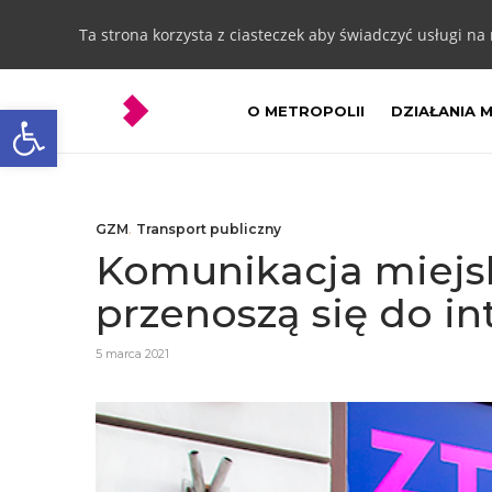
Ta strona korzysta z ciasteczek aby świadczyć usługi na
Otwórz pasek narzędzi
O METROPOLII
DZIAŁANIA 
GZM
,
Transport publiczny
Komunikacja miejsk
przenoszą się do in
5 marca 2021