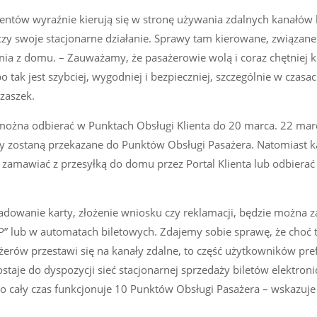
entów wyraźnie kierują się w stronę używania zdalnych kanałów 
zy swoje stacjonarne działanie. Sprawy tam kierowane, związane 
ia z domu. – Zauważamy, że pasażerowie wolą i coraz chętniej ko
bo tak jest szybciej, wygodniej i bezpieczniej, szczególnie w czas
zaszek.
ożna odbierać w Punktach Obsługi Klienta do 20 marca. 22 mar
ty zostaną przekazane do Punktów Obsługi Pasażera. Natomiast k
amawiać z przesyłką do domu przez Portal Klienta lub odbierać
ładowanie karty, złożenie wniosku czy reklamacji, będzie można z
KUP” lub w automatach biletowych. Zdajemy sobie sprawę, że choć 
ażerów przestawi się na kanały zdalne, to część użytkowników pre
taje do dyspozycji sieć stacjonarnej sprzedaży biletów elektron
to cały czas funkcjonuje 10 Punktów Obsługi Pasażera – wskazuje