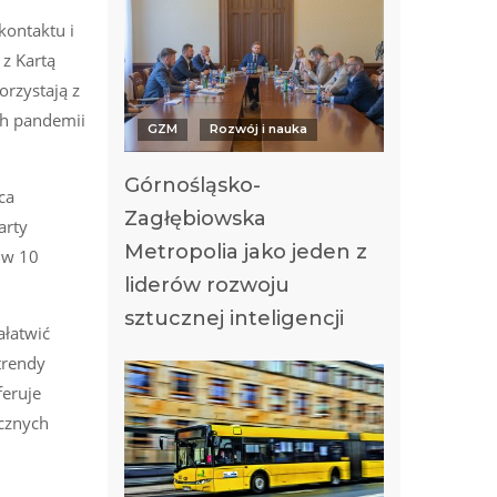
kontaktu i
z Kartą
rzystają z
ach pandemii
GZM
Rozwój i nauka
Górnośląsko-
ca
Zagłębiowska
arty
Metropolia jako jeden z
 w 10
liderów rozwoju
sztucznej inteligencji
ałatwić
trendy
feruje
icznych