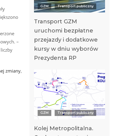
GZM
Transport publiczny
yły
iększono
Transport GZM
uruchomi bezpłatne
zerzone
przejazdy i dodatkowe
sowych. –
kursy w dniu wyborów
liczby
Prezydenta RP
nej zmiany
,
GZM
Transport publiczny
Kolej Metropolitalna.