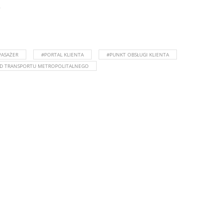
o
PASAŻER
#PORTAL KLIENTA
#PUNKT OBSŁUGI KLIENTA
ĄD TRANSPORTU METROPOLITALNEGO