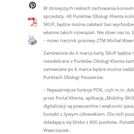
W dzisiejszych realiach zachowania konsum
sprzedaży. 40 Punktów Obsługi Klienta końc
ŚKUP, będzie można załatwić bez wychodzen
właśnie takich rozwiązań. Nie dziwi nas to, 
– mówi rzecznik prasowy ZTM Michał Wawr
Zamówione do 6 marca karty ŚKUP będzie m
nieodebrane z Punktów Obsługi Klienta kar
zamawiane po 6 marca będzie można nadal z
Punktach Obsługi Pasażerów.
– Najważniejsze funkcje POK, czyli m.in. do
przez Portal Klienta, aplikację „Mobilny Ś
digitalizacji są powszechne i większość pas
kontakt z żywym człowiekiem. Dla nich pozos
składająca się blisko z 800 punktów. Ponad
Wawrzaszek.