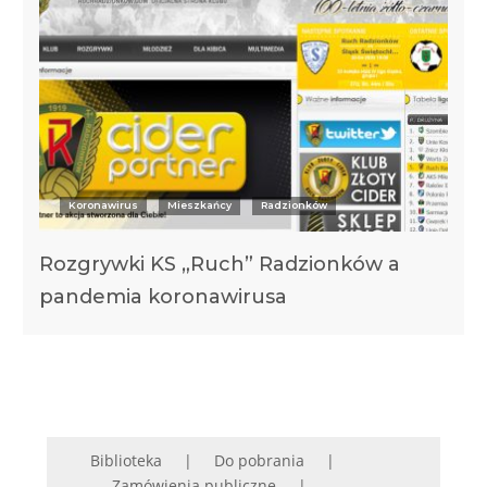
Koronawirus
Mieszkańcy
Radzionków
Rozgrywki KS „Ruch” Radzionków a
pandemia koronawirusa
Biblioteka
Do pobrania
Zamówienia publiczne