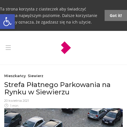
Ta strona korzysta z ciasteczek aby świadczyć
Otwórz pasek narzędzi
usługi na najwyższym poziomie. Dalsze korzystanie
Got it!
ze strony oznacza, że zgadzasz się na ich użycie.
Mieszkańcy
,
Siewierz
Strefa Płatnego Parkowania na
Rynku w Siewierzu
20 kwietnia 2021
1 min