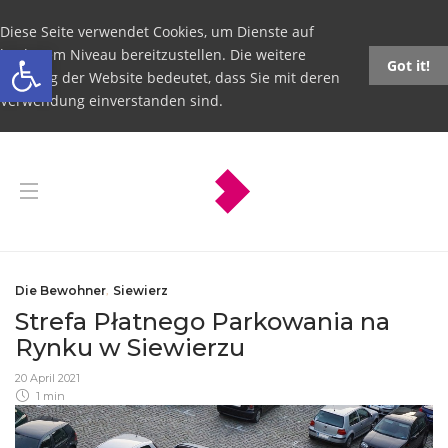
Diese Seite verwendet Cookies, um Dienste auf
Open toolbar
höchstem Niveau bereitzustellen. Die weitere
Got it!
Nutzung der Website bedeutet, dass Sie mit deren
Verwendung einverstanden sind.
Die Bewohner
,
Siewierz
Strefa Płatnego Parkowania na
Rynku w Siewierzu
20 April 2021
1 min