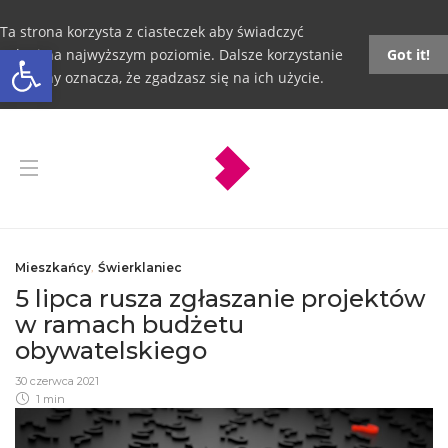
Ta strona korzysta z ciasteczek aby świadczyć
Otwórz pasek narzędzi
usługi na najwyższym poziomie. Dalsze korzystanie
Got it!
ze strony oznacza, że zgadzasz się na ich użycie.
Mieszkańcy
,
Świerklaniec
5 lipca rusza zgłaszanie projektów
w ramach budżetu
obywatelskiego
30 czerwca 2021
1 min