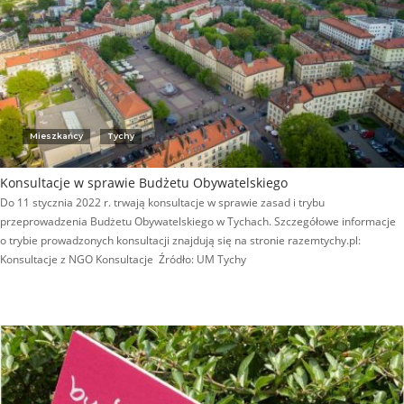
Mieszkańcy
Tychy
Konsultacje w sprawie Budżetu Obywatelskiego
Do 11 stycznia 2022 r. trwają konsultacje w sprawie zasad i trybu
przeprowadzenia Budżetu Obywatelskiego w Tychach. Szczegółowe informacje
o trybie prowadzonych konsultacji znajdują się na stronie razemtychy.pl:
Konsultacje z NGO Konsultacje Źródło: UM Tychy