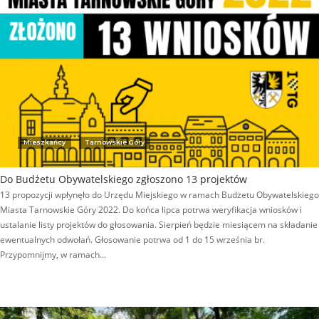
Mieszkańcy
Tarnowskie Góry
Do Budżetu Obywatelskiego zgłoszono 13 projektów
13 propozycji wpłynęło do Urzędu Miejskiego w ramach Budżetu Obywatelskiego
Miasta Tarnowskie Góry 2022. Do końca lipca potrwa weryfikacja wniosków i
ustalanie listy projektów do głosowania. Sierpień będzie miesiącem na składanie
ewentualnych odwołań. Głosowanie potrwa od 1 do 15 września br.
Przypomnijmy, w ramach…