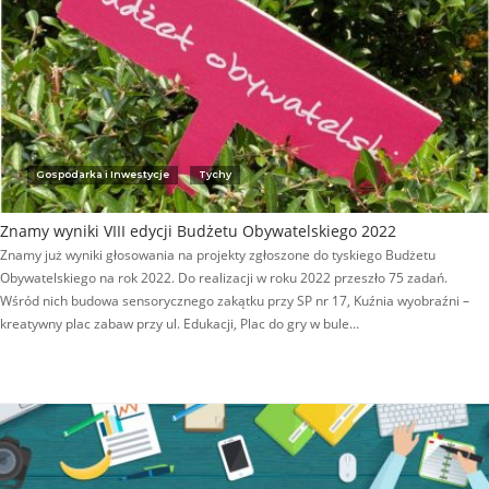
Gospodarka i Inwestycje
Tychy
Znamy wyniki VIII edycji Budżetu Obywatelskiego 2022
Znamy już wyniki głosowania na projekty zgłoszone do tyskiego Budżetu
Obywatelskiego na rok 2022. Do realizacji w roku 2022 przeszło 75 zadań.
Wśród nich budowa sensorycznego zakątku przy SP nr 17, Kuźnia wyobraźni –
kreatywny plac zabaw przy ul. Edukacji, Plac do gry w bule…