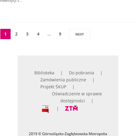
inwestycji z…
1
2
3
4
…
9
NEXT
Biblioteka
Do pobrania
Zamówienia publiczne
Projekt ŚKUP
Oświadczenie w sprawie
dostępności
2019 © Górnośląsko-Zagłębiowska Metropolia