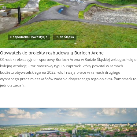
Gospodarka i Inwestycje
Ruda Śląska
Obywatelskie projekty rozbudowują Burloch Arenę
Ośrodek rekreacyjno – sportowy Burloch Arena w Rudzie Śląskiej wzbogacił się o
kolejną atrakcję – tor rowerowy typu pumptrack, który powstał w ramach
budżetu obywatelskiego na 2022 rok. Trwają prace w ramach drugiego
wybranego przez mieszkańców zadania dotyczącego tego obiektu. Pumptrack to
jedno z zadań…