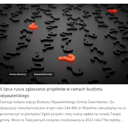
Mieszkańcy
Świerklaniec
5 lipca rusza zgłaszanie projektów w ramach budżetu
obywatelskiego
Startuje kolejna edycja Budżetu Obywatelskiego Gminy Świerklaniec. Do
dyspozycji mieszkańców jest w tym roku 244 460 zł. Wspólnie zdecydujmy na co
przeznaczyć te pieniądze! Zgłoś projekt i miej realny wpływ na rozwój Twojej
gminy. Może to Twój pomysł zostanie zrealizowany w 2022 roku? Nie byłoby…