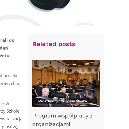
rali do
Related posts
adań
dżetu
ł projekt
wierzchni,
Mieszkańcy
Ruda Śląska
ark w
rzy Szkole
Program współpracy z
witalizacja
organizacjami
 głosów),