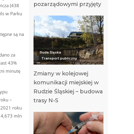
pozarządowymi przyjęty
icza (438
ils w Parku
stępne są na
Ruda Śląska
dano za
Transport publiczny
iast 43%
tni minutę
Zmiany w kolejowej
komunikacji miejskiej w
Rudzie Śląskiej – budowa
typu
roku –
trasy N-S
w 2021 roku
e 4,673 mln