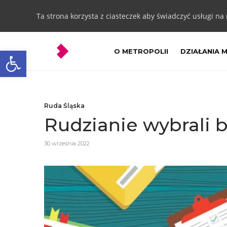
Ta strona korzysta z ciasteczek aby świadczyć usługi na
Otwórz pasek narzędzi
O METROPOLII
DZIAŁANIA 
Ruda Śląska
Rudzianie wybrali 
30 września 2022