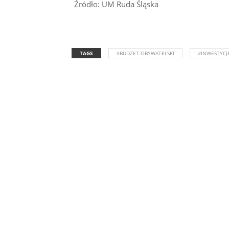
Źródło: UM Ruda Śląska
TAGS
#BUDŻET OBYWATELSKI
#INWESTYCJ