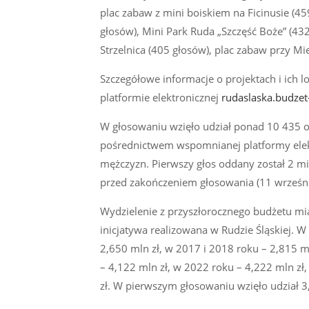
plac zabaw z mini boiskiem na Ficinusie (4
głosów), Mini Park Ruda „Szczęść Boże” (43
Strzelnica (405 głosów), plac zabaw przy Mi
Szczegółowe informacje o projektach i ich l
platformie elektronicznej
rudaslaska.budzet
W głosowaniu wzięło udział ponad 10 435 
pośrednictwem wspomnianej platformy elek
mężczyzn. Pierwszy głos oddany został 2 mi
przed zakończeniem głosowania (11 wrześni
Wydzielenie z przyszłorocznego budżetu mia
inicjatywa realizowana w Rudzie Śląskiej. W
2,650 mln zł, w 2017 i 2018 roku – 2,815 m
– 4,122 mln zł, w 2022 roku – 4,222 mln zł
zł. W pierwszym głosowaniu wzięło udział 3,