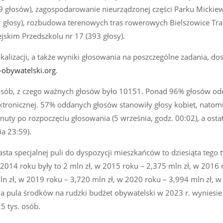
59 głosów), zagospodarowanie nieurządzonej części Parku Mickiew
2 głosy), rozbudowa terenowych tras rowerowych Bielszowice Tra
ejskim Przedszkolu nr 17 (393 głosy).
okalizacji, a także wyniki głosowania na poszczególne zadania, do
-obywatelski.org
.
osób, z czego ważnych głosów było 10151. Ponad 96% głosów od
tronicznej. 57% oddanych głosów stanowiły głosy kobiet, natom
nuty po rozpoczęciu głosowania (5 września, godz. 00:02), a osta
a 23:59).
sta specjalnej puli do dyspozycji mieszkańców to dziesiąta tego 
 2014 roku były to 2 mln zł, w 2015 roku – 2,375 mln zł, w 2016 
ln zł, w 2019 roku – 3,720 mln zł, w 2020 roku – 3,994 mln zł, 
, a pula środków na rudzki budżet obywatelski w 2023 r. wyniesi
5 tys. osób.