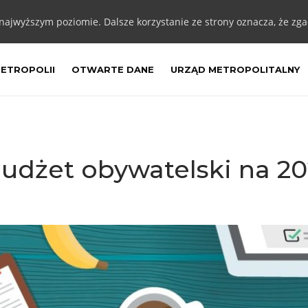
 najwyższym poziomie. Dalsze korzystanie ze strony oznacza, że zgad
METROPOLII
OTWARTE DANE
URZĄD METROPOLITALNY
budżet obywatelski na 20