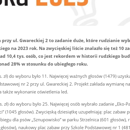
rzy ul. Gwareckiej 2 to zadanie duże, które rudzianie wyb
go na 2023 rok. Na zwycięskiej liście znalazło się też 10 z
d 10,4 tys. osób, co jest rekordem w historii rudzkiego bu
onad 28% w stosunku do ubiegłego roku.
s. zł) do wyboru było 11. Najwięcej ważnych głosów (1479) uzyska
tawowej nr 2 przy ul. Gwareckiej 2. Projekt zakłada wymianę na
a także wykonanie oświetlenia led.
ys. zł) do wyboru było 25. Najwięcej osób wybrało zadanie „Eko-P
i” (1045 głosów). Zwycięską dziesiątkę uzupełniają: plac zabaw p
egu dla psów „Sznupowisko” w parku Strzelnica (601 głosów), re
9 głosów), naukowy plac zabaw przy Szkole Podstawowej nr 1 (481