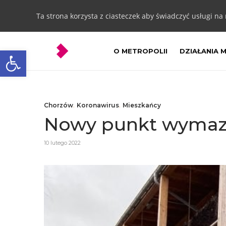
Ta strona korzysta z ciasteczek aby świadczyć usługi na
Otwórz pasek narzędzi
O METROPOLII
DZIAŁANIA 
Chorzów
,
Koronawirus
,
Mieszkańcy
Nowy punkt wymaz
10 lutego 2022