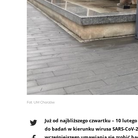
Fot. UM Chorzów
Już od najbliższego czwartku – 10 lutego
do badań w kierunku wirusa SARS-CoV-2
wcześniejszego umawiania się zrobić ba