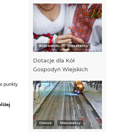
Bobrowniki
Mieszkańcy
Dotacje dla Kół
Gospodyń Wiejskich
o punkty
liżej
Gliwice
Mieszkańcy