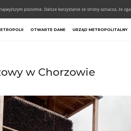
 najwyższym poziomie. Dalsze korzystanie ze strony oznacza, że zgad
METROPOLII
OTWARTE DANE
URZĄD METROPOLITALNY
owy w Chorzowie